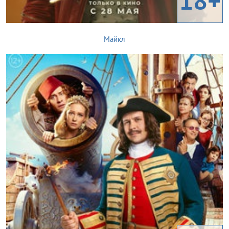
18+
Майкл