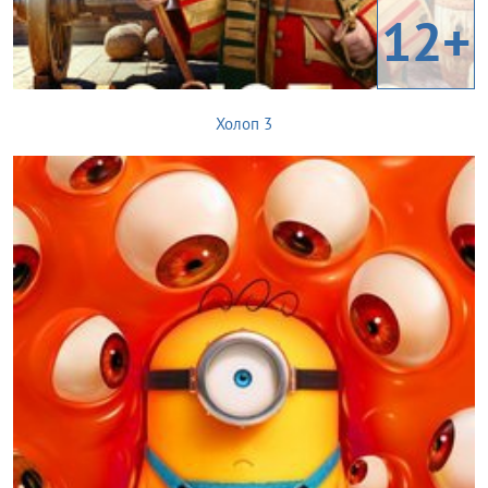
12+
Холоп 3