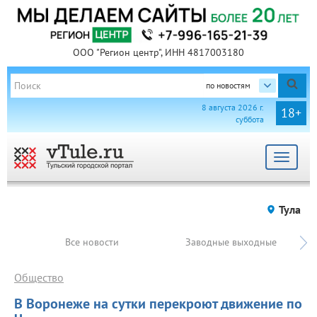
ООО "Регион центр", ИНН 4817003180
по новостям
8 августа 2026 г.
18+
суббота
Toggle
navigat
Тула
Все новости
Заводные выходные
Общество
В Воронеже на сутки перекроют движение по