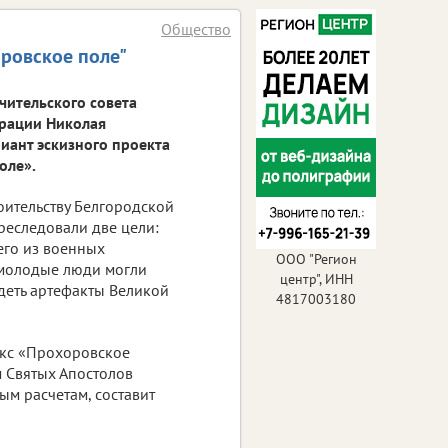
Общество
ровское поле"
чительского совета
ерации Николая
иант эскизного проекта
оле».
оительству Белгородской
реследовали две цели:
его из военных
ООО "Регион
ы молодые люди могли
центр", ИНН
деть артефакты Великой
4817003180
кс «Прохоровское
 Святых Апостолов
ым расчетам, составит