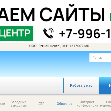
ООО "Регион центр", ИНН 4817003180
Работа у нас
Н
Заводные
Интернет-
На
сти
ДТП
Общество
выходные
конференция
мероп