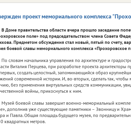
вержден проект мемориального комплекса "Прохо
В Доме правительства области вчера прошло заседание попе
охоровское поле» под председательством члена Совета Фед
кова. Предметом обсуждения стал новый, пятый по счету, вар
ея боевой славы мемориального комплекса «Прохоровское п
По словам начальника управления по архитектуре и градостр
асти Виталия Перцева, при разработке проекта архитекторы п
первых, создать целостный, запоминающийся образ крупнейш
жений современной истории. И, во-вторых, сделать так, чтоб
чию, без применения виртуальных средств коммуникации, уви
чественной войны, прикоснуться к ним.
Музей боевой славы завершит военно-мемориальный компле
е», дополнив уже существующие памятники – Звонницу и Храм
ра и Павла. Общая площадь будущего музея, по предварительн
0 квадратных метров.