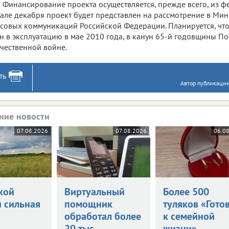
Финансирование проекта осуществляется, прежде всего, из ф
але декабря проект будет представлен на рассмотрение в Мин
совых коммуникаций Российской Федерации. Планируется, что
н в эксплуатацию в мае 2010 года, в канун 65-й годовщины П
чественной войне.
ть
Автор публикации
ние новости
07.08.2026
07.08.2026
06.0
кой
Виртуальный
Более 500
и сильная
помощник
туляков «Гото
обработал более
к семейной
20 тыс.
жизни»