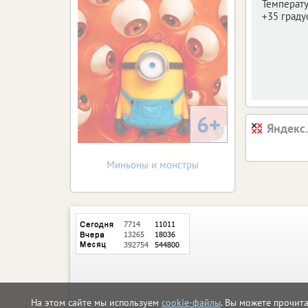
Температу
+35 граду
6+
Яндекс
Миньоны и монстры
На этом сайте мы используем
cookie-файлы
. Вы можете прочит