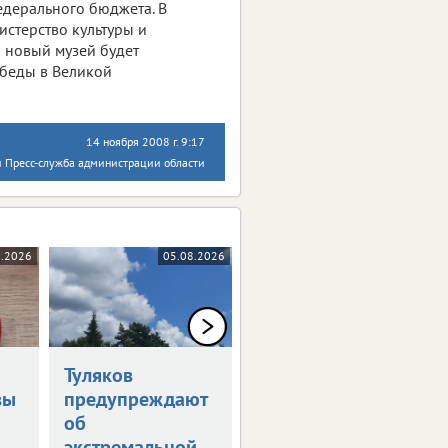
едерального бюджета. В
истерство культуры и
 новый музей будет
обеды в Великой
14 ноября 2008 г. 9:17
 Пресс-служба администрации области
8.2026
05.08.2026
05.08.2026
Туляков
В Туле обсудили
вы
предупреждают
развитие
об
опорных
экстремальной
городов