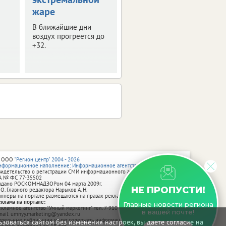
жаре
В регионе таких
населенных пунктов 8.
В ближайшие дни
воздух прогреется до
+32.
 ООО
"Регион центр" 2004 - 2026
нформационное наполнение: Информационное агентство vRossii.ru
видетельство о регистрации СМИ информационного агентства vRossii.ru
А № ФС 77‑35502
ыдано РОСКОМНАДЗОРом 04 марта 2009г.
НЕ ПРОПУСТИ!
 О. Главного редактора Нарыков А. Н.
аннеры на портале размещаются на правах рекламы.
еклама на портале:
Главные новости региона
екламное агентство "Умный маркетинг" тел. 7-910-267-70-40,
в вашей почте!
mail: umnyy.marketing@yandex.ru
тдельные публикации могут содержать информацию, не предназначенную
зоваться сайтом без изменения настроек, вы даете согласие на
ля пользователей до 18 лет.