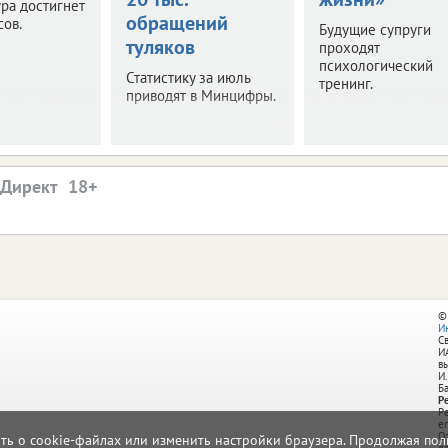
ра достигнет
обращений
сов.
Будущие супруги
туляков
проходят
психологический
Статистику за июль
тренинг.
приводят в Минцифры.
.Директ
©
И
С
И
в
И.
Б
Р
Р
e
О
ать о cookie-файлах или изменить настройки браузера. Продолжая поль
д