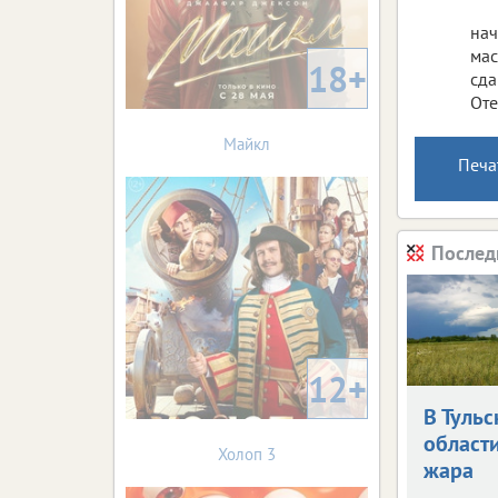
нач
мас
18+
сда
Оте
Майкл
Печа
Послед
12+
В Тульс
област
Холоп 3
жара