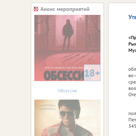
Анонс мероприятий
Ут
«Пр
Рыж
Муз
обл
18+
во-
сра
воо
Обсессия
Оте
пол
Пет
345