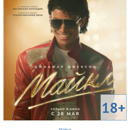
18+
Майкл