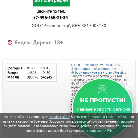
ООО "Регион центр", ИНН 4817003180
Яндекс.Директ
© ООО
"Регион центр" 2004 - 2026
Информационное наполнение:
Информационное агентство vRossii.ru
Свидетельство о регистрации СМИ
информационного агентства vRossii.ru
ИА № ФС 77‑35502
выдано РОСКОМНАДЗОРом 04 марта
2009г.
И. О. Главного редактора Нарыков А. Н.
Баннеры на портале размещаются на
НЕ ПРОПУСТИ!
правах рекламы.
Реклама на портале:
Главные новости региона
Рекламное агентство "Умный маркетинг"
тел. 7-910-267-70-40,
в вашей почте!
email: umnyy.marketing@yandex.ru
На этом сайте мы используем
cookie-файлы
. Вы можете прочитать о cookie-файлах или
Отдельные публикации могут содержать
изменить настройки браузера. Продолжая пользоваться сайтом без изменения настроек,
информацию, не предназначенную для
ПОДПИСАТЬСЯ
вы даете согласие на использование ваших cookie-файлов. Все собранные при помощи
пользователей до 18 лет.
cookie-файлов данные будут храниться на территории РФ.
Политика в отношении обработки
персональных данных