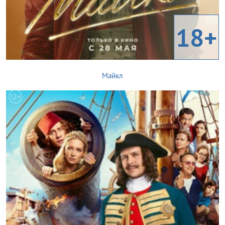
18+
Майкл