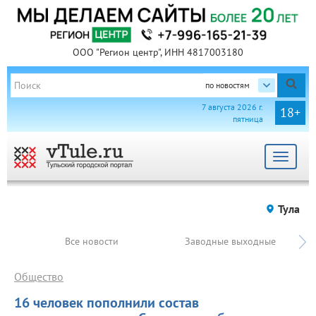
ООО "Регион центр", ИНН 4817003180
по новостям
7 августа 2026 г.
18+
пятница
Toggle
navigat
Тула
Все новости
Заводные выходные
Общество
16 человек пополнили состав