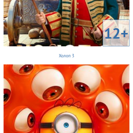
12+
Холоп 3