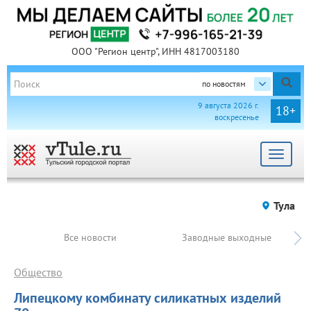
ООО "Регион центр", ИНН 4817003180
по новостям
9 августа 2026 г.
18+
воскресенье
Toggle
navigat
Тула
Все новости
Заводные выходные
Общество
Липецкому комбинату силикатных изделий