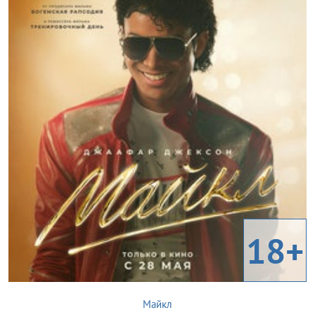
18+
Майкл