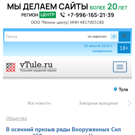
ООО "Регион центр", ИНН 4817003180
по новостям
10 августа 2026 г.
18+
понедельник
Toggle
navigat
Тула
Все новости
Заводные выходные
Общество
В осенний призыв ряды Вооруженных Сил