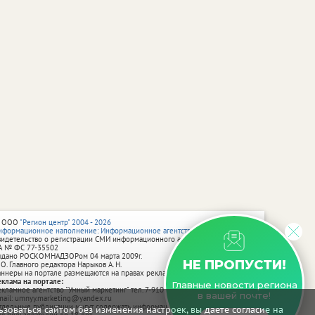
 ООО
"Регион центр" 2004 - 2026
нформационное наполнение: Информационное агентство vRossii.ru
видетельство о регистрации СМИ информационного агентства vRossii.ru
А № ФС 77‑35502
ыдано РОСКОМНАДЗОРом 04 марта 2009г.
НЕ ПРОПУСТИ!
 О. Главного редактора Нарыков А. Н.
аннеры на портале размещаются на правах рекламы.
еклама на портале:
Главные новости региона
екламное агентство "Умный маркетинг" тел. 7-910-267-70-40,
в вашей почте!
mail: umnyy.marketing@yandex.ru
тдельные публикации могут содержать информацию, не предназначенную
зоваться сайтом без изменения настроек, вы даете согласие на
ля пользователей до 18 лет.