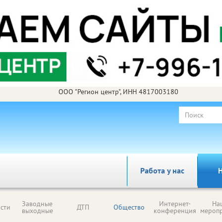
ООО "Регион центр", ИНН 4817003180
Работа у нас
Н
Заводные
Интернет-
На
сти
ДТП
Общество
выходные
конференция
мероп