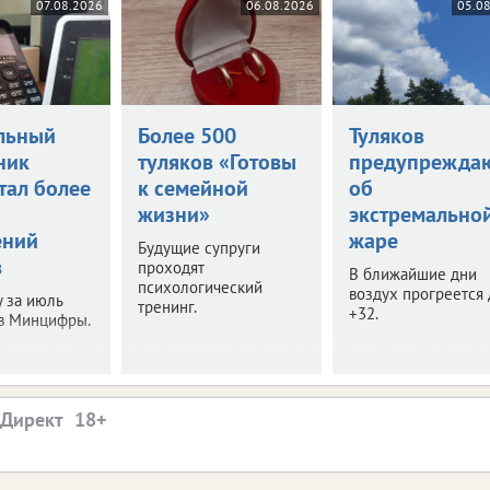
07.08.2026
06.08.2026
05.0
льный
Более 500
Туляков
ник
туляков «Готовы
предупрежда
тал более
к семейной
об
жизни»
экстремально
ений
жаре
Будущие супруги
в
проходят
В ближайшие дни
психологический
воздух прогреется 
у за июль
тренинг.
+32.
 в Минцифры.
.Директ