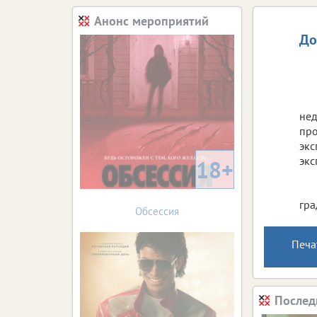
Анонс мероприятий
До
нед
про
экс
экс
18+
гра
Обсессия
Печа
Послед