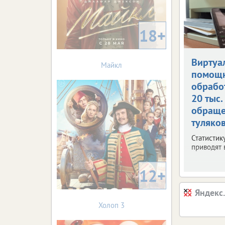
18+
Виртуа
Майкл
помощ
обрабо
20 тыс.
обращ
туляко
Статистик
приводят
12+
Яндекс
Холоп 3