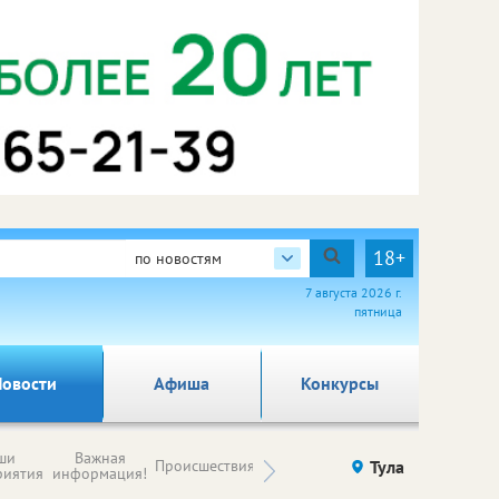
18+
по новостям
7 августа 2026 г.
пятница
овости
Афиша
Конкурсы
Новости
ши
Важная
Происшествия
Здоровье
Тула
Ку
компаний (на
риятия
информация!
правах
рекламы)