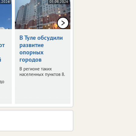
8.2026
05.08.2026
04.08.2026
В Туле обсудили
Почти 14 тыс.
ют
развитие
туляков подали
опорных
документы в
й
городов
вузы через
Госуслуги
В регионе таких
населенных пунктов 8.
В топе направлений:
до
педагогика и лечебное
дело.