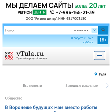
ООО "Регион центр", ИНН 4817003180
по новостям
8 августа 2026 г.
18+
суббота
Toggle
navigat
Тула
Все новости
Заводные выходные
Общество
В Воронеже будущих мам вместо работы