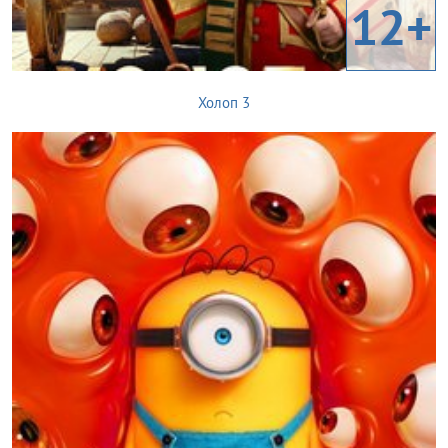
12+
Холоп 3