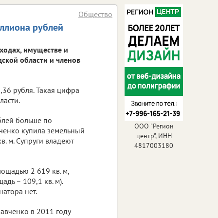
Общество
иллиона рублей
оходах, имуществе и
ской области и членов
36 рубля. Такая цифра
ласти.
ублей больше по
ООО "Регион
вченко купила земельный
центр", ИНН
в. м. Супруги владеют
4817003180
ощадью 2 619 кв. м,
дь – 109,1 кв. м).
атора нет.
авченко в 2011 году