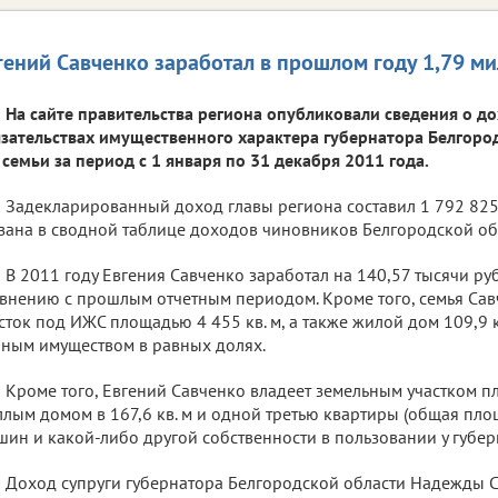
гений Савченко заработал в прошлом году 1,79 м
На сайте правительства региона опубликовали сведения о д
зательствах имущественного характера губернатора Белгород
 семьи за период с 1 января по 31 декабря 2011 года.
Задекларированный доход главы региона составил 1 792 825,
зана в сводной таблице доходов чиновников Белгородской об
В 2011 году Евгения Савченко заработал на 140,57 тысячи р
внению с прошлым отчетным периодом. Кроме того, семья Са
сток под ИЖС площадью 4 455 кв. м, а также жилой дом 109,9 к
ным имуществом в равных долях.
Кроме того, Евгений Савченко владеет земельным участком пл
лым домом в 167,6 кв. м и одной третью квартиры (общая площа
ин и какой-либо другой собственности в пользовании у губерн
Доход супруги губернатора Белгородской области Надежды С