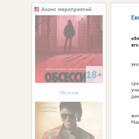
Анонс мероприятий
Ев
обя
его
ука
18+
сра
уча
Обсессия
дан
жил
Маш