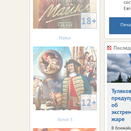
сос
Евг
18+
Печа
Майкл
Послед
Туляко
предуп
12+
об
экстре
жаре
Холоп 3
В ближай