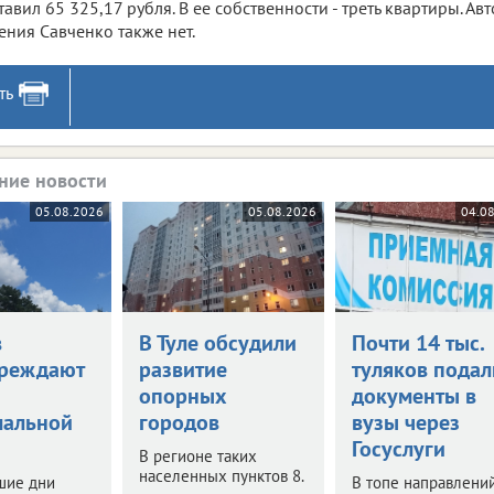
тавил 65 325,17 рубля. В ее собственности - треть квартиры. А
ения Савченко также нет.
ть
ние новости
05.08.2026
05.08.2026
04.0
в
В Туле обсудили
Почти 14 тыс.
реждают
развитие
туляков подал
опорных
документы в
мальной
городов
вузы через
Госуслуги
В регионе таких
населенных пунктов 8.
шие дни
В топе направлений