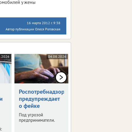
втомобилей у жены
16 марта 2012 г. 9:38
Автор публикации Олеся Роговская
8.2026
04.08.2026
04.08.2026
Роспотребнадзор
Тулякам
и
предупреждает
напомнили даты
о фейке
выплат пособий
и пенсий
Под угрозой
предприниматели.
Средства за июнь уже
начали поступать на
: