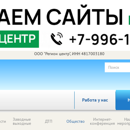
ООО "Регион центр", ИНН 4817003180
Работа у нас
Н
Заводные
Интернет-
На
сти
ДТП
Общество
выходные
конференция
мероп