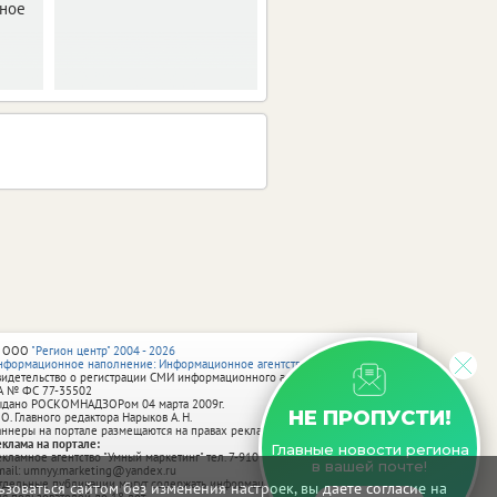
карты.
бное
 ООО
"Регион центр" 2004 - 2026
нформационное наполнение: Информационное агентство vRossii.ru
видетельство о регистрации СМИ информационного агентства vRossii.ru
А № ФС 77‑35502
ыдано РОСКОМНАДЗОРом 04 марта 2009г.
НЕ ПРОПУСТИ!
 О. Главного редактора Нарыков А. Н.
аннеры на портале размещаются на правах рекламы.
еклама на портале:
Главные новости региона
екламное агентство "Умный маркетинг" тел. 7-910-267-70-40,
в вашей почте!
mail: umnyy.marketing@yandex.ru
тдельные публикации могут содержать информацию, не предназначенную
зоваться сайтом без изменения настроек, вы даете согласие на
ля пользователей до 18 лет.