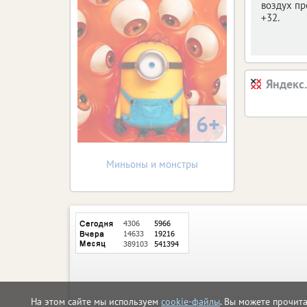
воздух пр
+32.
Яндекс
6+
Миньоны и монстры
На этом сайте мы используем
cookie-файлы
. Вы можете прочит