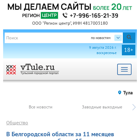
ООО "Регион центр", ИНН 4817003180
по новостям
9 августа 2026 г.
18+
воскресенье
Toggle
navigat
Тула
Все новости
Заводные выходные
Общество
В Белгородской области за 11 месяцев