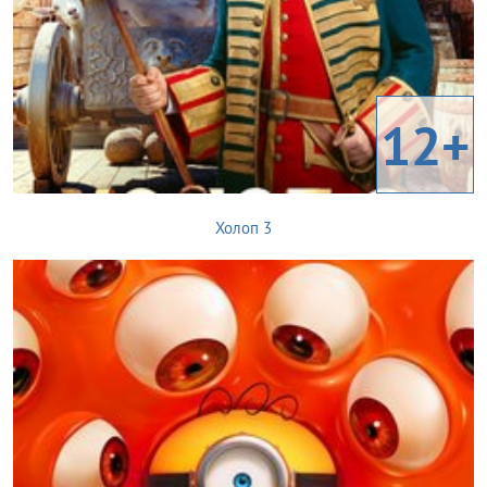
12+
Холоп 3