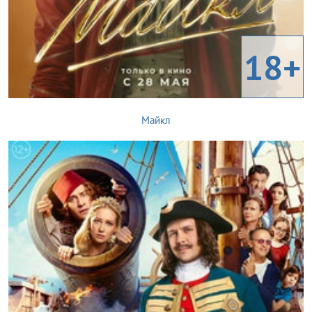
18+
Майкл