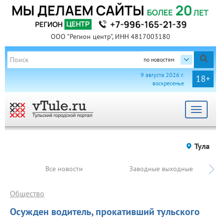
ООО "Регион центр", ИНН 4817003180
по новостям
9 августа 2026 г.
18+
воскресенье
Toggle
navigat
Тула
Все новости
Заводные выходные
Общество
Осужден водитель, прокативший тульского