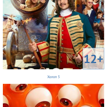
12+
Холоп 3