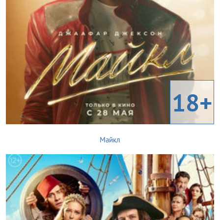
18+
Майкл