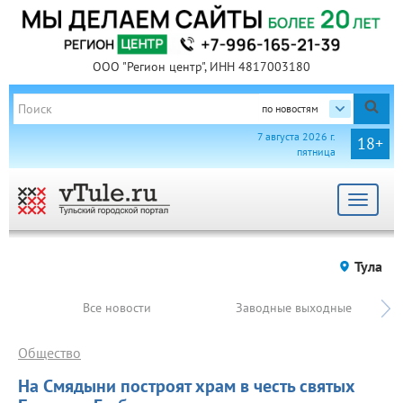
ООО "Регион центр", ИНН 4817003180
по новостям
7 августа 2026 г.
18+
пятница
Toggle
navigat
Тула
Все новости
Заводные выходные
Общество
На Смядыни построят храм в честь святых