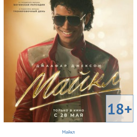
18+
Майкл