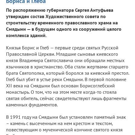
Бориса и Глеба
По распоряжению губернатора Сергея Антуфьева
утвержден состав Художественного совета по
строительству временного православного храма на
Смядыни — в будущем одного из сооружений целого
комплекса зданий.
Князья Борис и Глеб — первые среди святых Русской
Православной Церкви. Младшие сыновья киевского
князя Владимира Святославича они обращали местных
язычников в христианство. Оба стали жертвами старшего
брата Святополка, который боролся за киевский престол.
Глеб был убит в устье реки Смядыни. В первой половине
XII века на Смядыни был основан Борисоглебский
монастырь. О том, что на этом месте когда-то стояла
святая обитель, сейчас свидетельствуют лишь фрагменты
каменных фундаментов.
В 1991 году на Смядыни был установлен памятный знак
– камень с высеченным на нем крестом и текстом,
повествующим о мученической кончине святого князя