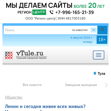
ООО "Регион центр", ИНН 4817003180
по новостям
6 августа 2026 г.
18+
четверг
Toggle
navigat
Тула
Все новости
Заводные выходные
Общество
Ленин и сегодня живее всех живых?