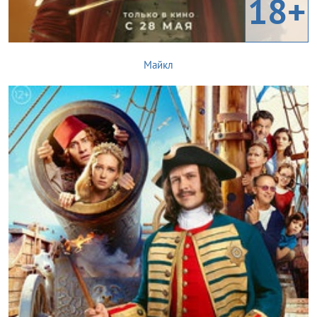
18+
Майкл