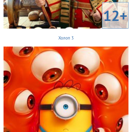
12+
Холоп 3