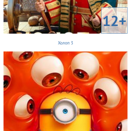
12+
Холоп 3