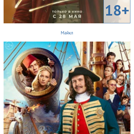
18+
Майкл