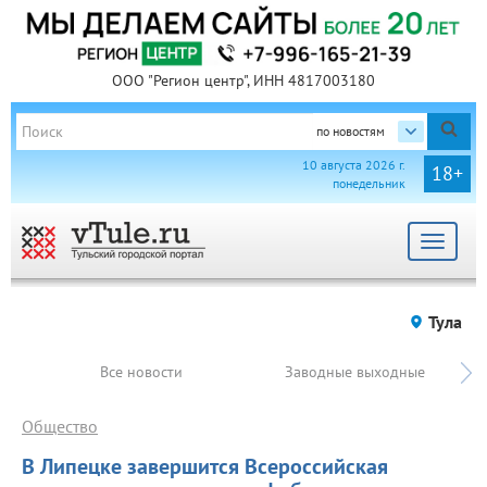
ООО "Регион центр", ИНН 4817003180
по новостям
10 августа 2026 г.
18+
понедельник
Toggle
navigat
Тула
Все новости
Заводные выходные
Общество
В Липецке завершится Всероссийская