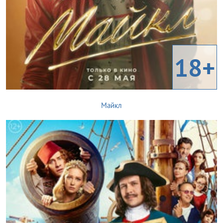
18+
Майкл