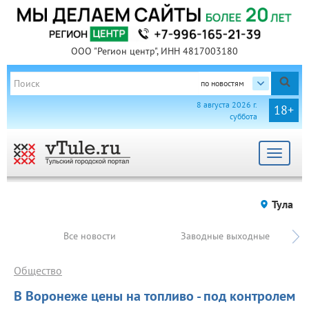
ООО "Регион центр", ИНН 4817003180
по новостям
8 августа 2026 г.
18+
суббота
Toggle
navigat
Тула
Все новости
Заводные выходные
Общество
В Воронеже цены на топливо - под контролем