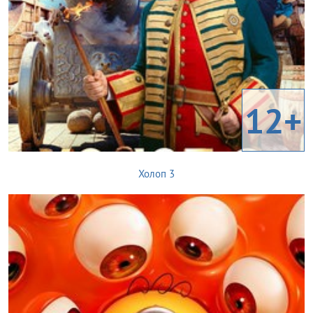
12+
Холоп 3