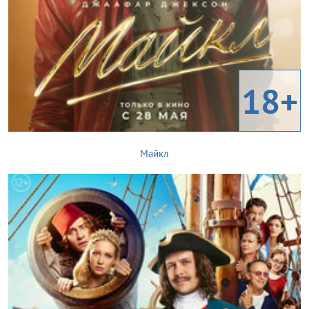
18+
Майкл