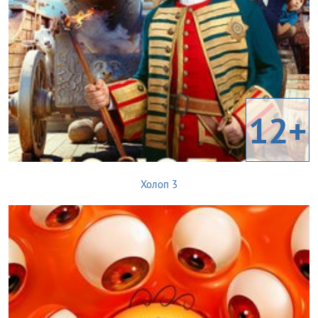
12+
Холоп 3