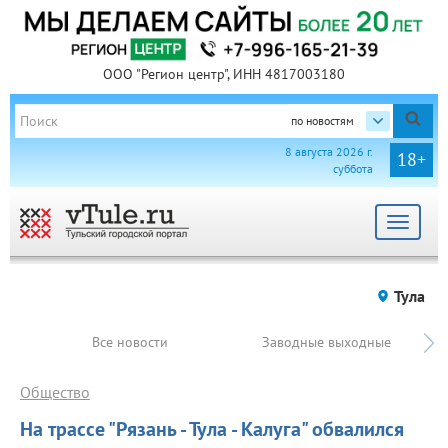
ООО "Регион центр", ИНН 4817003180
по новостям
8 августа 2026 г.
18+
суббота
Toggle
navigat
Тула
Все новости
Заводные выходные
Общество
На трассе "Рязань - Тула - Калуга" обвалился