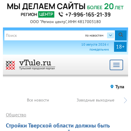
ООО "Регион центр", ИНН 4817003180
по новостям
10 августа 2026 г.
18+
понедельник
Toggle
navigat
Тула
Все новости
Заводные выходные
Общество
Стройки Тверской области должны быть