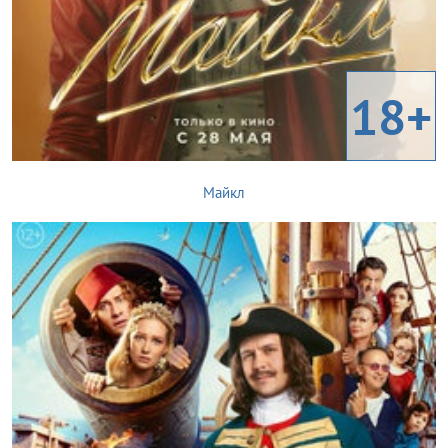
18+
Майкл