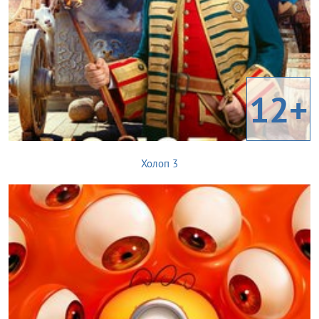
12+
Холоп 3