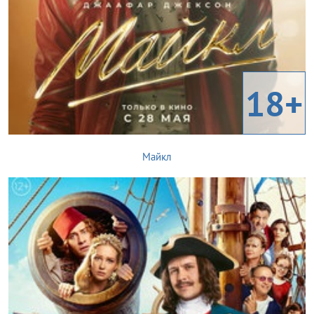
18+
Майкл