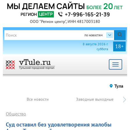
ООО "Регион центр", ИНН 4817003180
по новостям
8 августа 2026 г.
18+
суббота
Toggle
navigat
Тула
Все новости
Заводные выходные
Общество
Суд оставил без удовлетворения жалобы