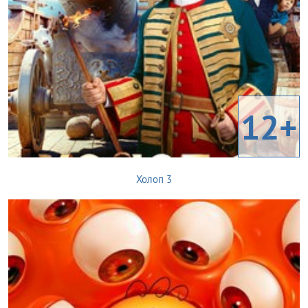
12+
Холоп 3