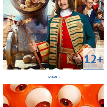
12+
Холоп 3