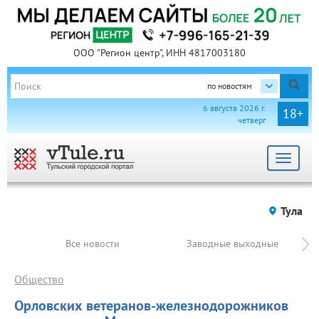
ООО "Регион центр", ИНН 4817003180
по новостям
6 августа 2026 г.
18+
четверг
Toggle
navigat
Тула
Все новости
Заводные выходные
Общество
Орловских ветеранов-железнодорожников