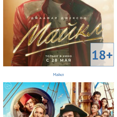
18+
Майкл