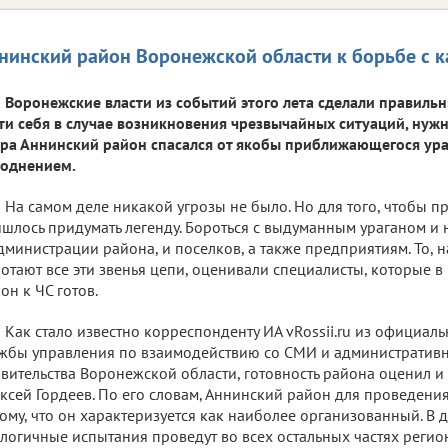
нинский район Воронежской области к борьбе с к
Воронежские власти из событий этого лета сделали правильн
ти себя в случае возникновения чрезвычайных ситуаций, нужн
ра Аннинский район спасался от якобы приближающегося ура
воднением.
На самом деле никакой угрозы не было. Но для того, чтобы пр
шлось придумать легенду. Бороться с выдуманным ураганом и
дминистрации района, и поселков, а также предприятиям. То, 
отают все эти звенья цепи, оценивали специалисты, которые в 
он к ЧС готов.
Как стало известно корреспонденту ИА vRossii.ru из официал
жбы управления по взаимодействию со СМИ и административ
вительства Воронежской области, готовность района оценил и
ксей Гордеев. По его словам, Аннинский район для проведени
ому, что он характеризуется как наиболее организованный. В
логичные испытания проведут во всех остальных частях регио