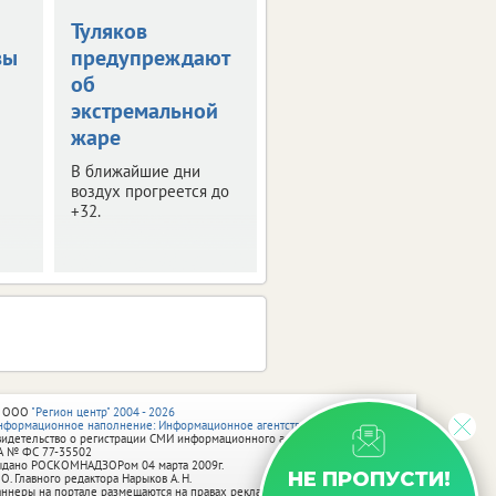
Туляков
В Туле обсудили
вы
предупреждают
развитие
об
опорных
экстремальной
городов
жаре
В регионе таких
населенных пунктов 8.
В ближайшие дни
воздух прогреется до
+32.
 ООО
"Регион центр" 2004 - 2026
нформационное наполнение: Информационное агентство vRossii.ru
видетельство о регистрации СМИ информационного агентства vRossii.ru
А № ФС 77‑35502
ыдано РОСКОМНАДЗОРом 04 марта 2009г.
НЕ ПРОПУСТИ!
 О. Главного редактора Нарыков А. Н.
аннеры на портале размещаются на правах рекламы.