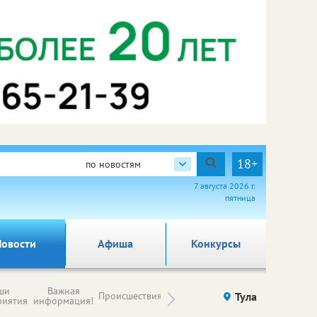
18+
по новостям
7 августа 2026 г.
пятница
овости
Афиша
Конкурсы
Новости
ши
Важная
Происшествия
Здоровье
Тула
Ку
компаний (на
риятия
информация!
правах
рекламы)