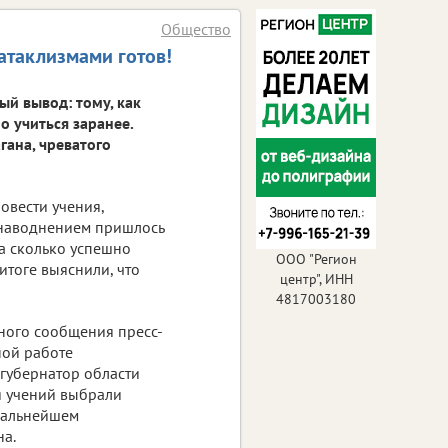
Общество
атаклизмами готов!
ый вывод: тому, как
о учиться заранее.
гана, чреватого
овести учения,
 наводнением пришлось
на сколько успешно
ООО "Регион
итоге выяснили, что
центр", ИНН
4817003180
ьного сообщения пресс-
ной работе
 губернатор области
я учений выбрали
 дальнейшем
на.