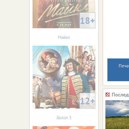
18+
Майкл
Печа
Послед
12+
Холоп 3