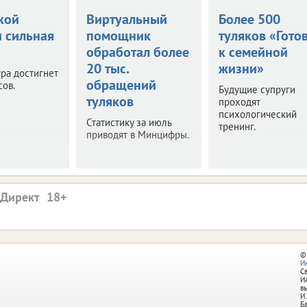
кой
Виртуальный
Более 500
и сильная
помощник
туляков «Гото
обработал более
к семейной
20 тыс.
жизни»
ра достигнет
обращений
сов.
Будущие супруги
туляков
проходят
психологический
Статистику за июль
тренинг.
приводят в Минцифры.
.Директ
©
И
С
И
в
И.
Б