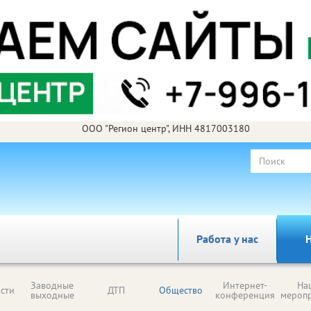
ООО "Регион центр", ИНН 4817003180
Работа у нас
Н
Заводные
Интернет-
На
сти
ДТП
Общество
выходные
конференция
мероп