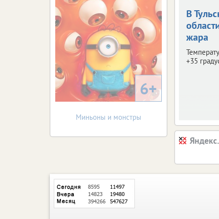
В Тульс
област
жара
Температу
+35 граду
6+
Миньоны и монстры
Яндекс