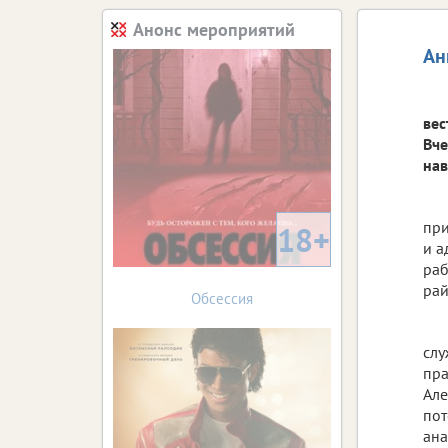
Анонс мероприятий
Ан
вес
Вче
на
при
18+
и а
раб
рай
Обсессия
слу
пра
Але
пот
ана