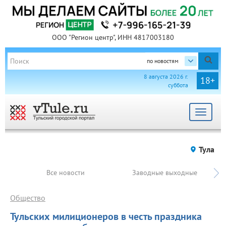
ООО "Регион центр", ИНН 4817003180
по новостям
8 августа 2026 г.
18+
суббота
Toggle
navigat
Тула
Все новости
Заводные выходные
Общество
Тульских милиционеров в честь праздника