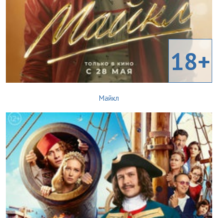
18+
Майкл