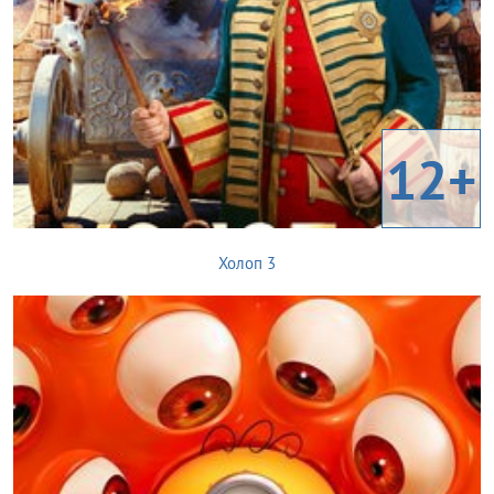
12+
Холоп 3