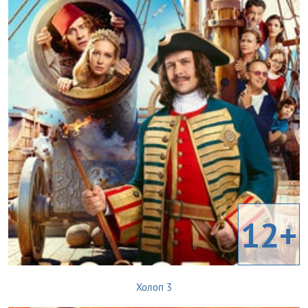
12+
Холоп 3