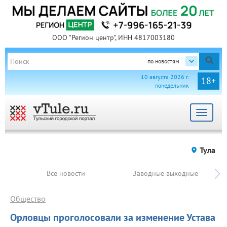
ООО "Регион центр", ИНН 4817003180
по новостям
10 августа 2026 г.
18+
понедельник
Toggle
navigat
Тула
Все новости
Заводные выходные
Общество
Орловцы проголосовали за изменение Устава