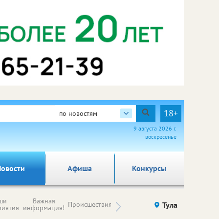
18+
по новостям
9 августа 2026 г.
воскресенье
овости
Афиша
Конкурсы
Новости
ши
Важная
Происшествия
Здоровье
Тула
Ку
компаний (на
риятия
информация!
правах
рекламы)