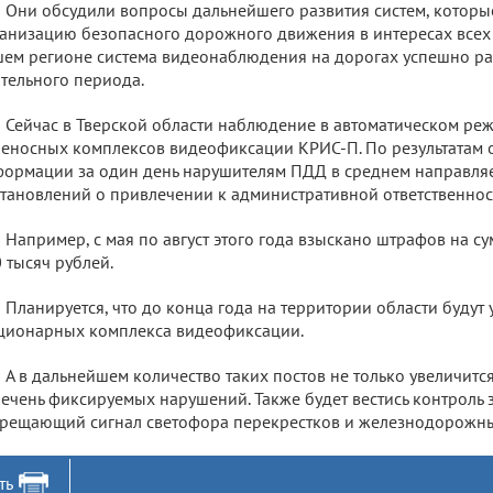
Они обсудили вопросы дальнейшего развития систем, которы
анизацию безопасного дорожного движения в интересах всех 
ем регионе система видеонаблюдения на дорогах успешно ра
тельного периода.
Сейчас в Тверской области наблюдение в автоматическом реж
еносных комплексов видеофиксации КРИС-П. По результатам
ормации за один день нарушителям ПДД в среднем направляе
тановлений о привлечении к административной ответственнос
Например, с мая по август этого года взыскано штрафов на с
 тысяч рублей.
Планируется, что до конца года на территории области будут
ционарных комплекса видеофиксации.
А в дальнейшем количество таких постов не только увеличитс
ечень фиксируемых нарушений. Также будет вестись контроль 
рещающий сигнал светофора перекрестков и железнодорожны
ть