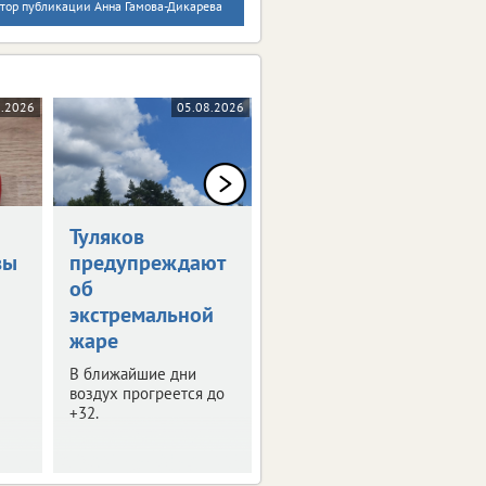
тор публикации Анна Гамова-Дикарева
8.2026
05.08.2026
05.08.2026
Туляков
В Туле обсудили
вы
предупреждают
развитие
об
опорных
экстремальной
городов
жаре
В регионе таких
населенных пунктов 8.
В ближайшие дни
воздух прогреется до
+32.