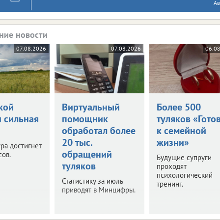
Ав
ние новости
07.08.2026
07.08.2026
06.0
кой
Виртуальный
Более 500
и сильная
помощник
туляков «Гото
обработал более
к семейной
20 тыс.
жизни»
ра достигнет
обращений
сов.
Будущие супруги
туляков
проходят
психологический
Статистику за июль
тренинг.
приводят в Минцифры.