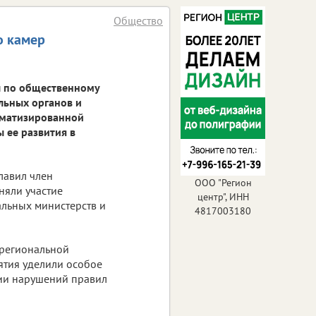
Общество
о камер
ы по общественному
льных органов и
оматизированной
 ее развития в
лавил член
ООО "Регион
няли участие
центр", ИНН
альных министерств и
4817003180
 региональной
ятия уделили особое
ии нарушений правил