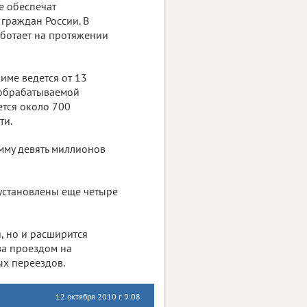
е обеспечат
граждан России. В
ботает на протяжении
име ведется от 13
 обрабатываемой
тся около 700
ти.
умму девять миллионов
 установлены еще четыре
я, но и расширится
за проездом на
х переездов.
12 октября 2010 г. 9:08