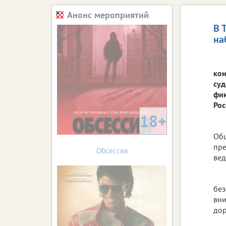
Анонс мероприятий
В 
на
кон
суд
фик
Рос
18+
Общ
пре
Обсессия
вед
без
вни
дор