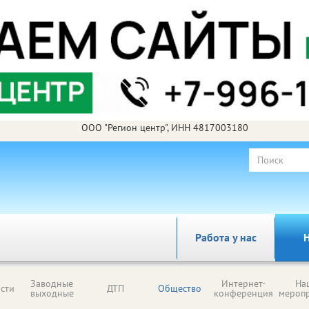
ООО "Регион центр", ИНН 4817003180
Работа у нас
Н
Заводные
Интернет-
На
сти
ДТП
Общество
выходные
конференция
мероп