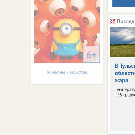
Послед
6+
В Тульс
област
Миньоны и монстры
жара
Температу
+35 граду