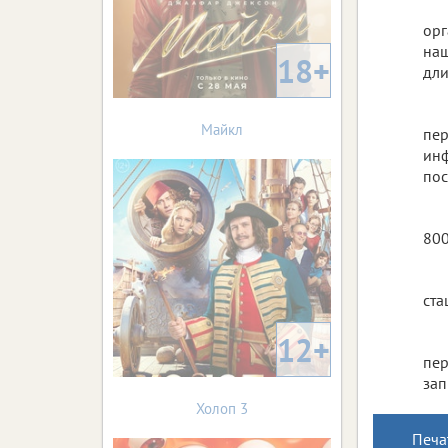
орг
наш
18+
дли
Майкл
пер
инф
пос
800
ста
12+
пер
зап
Холоп 3
Печа