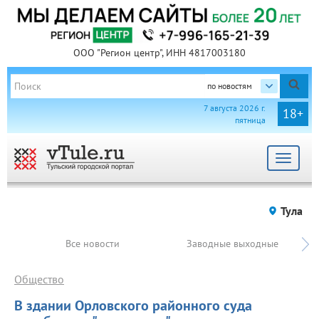
ООО "Регион центр", ИНН 4817003180
по новостям
7 августа 2026 г.
18+
пятница
Toggle
navigat
Тула
Все новости
Заводные выходные
Общество
В здании Орловского районного суда