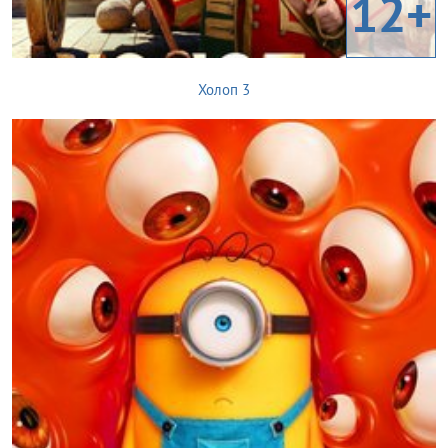
12+
Холоп 3