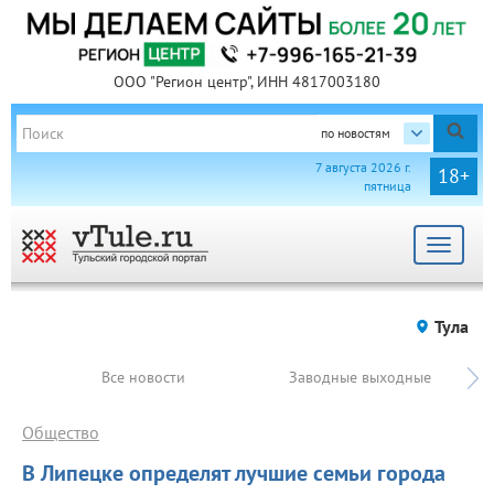
ООО "Регион центр", ИНН 4817003180
по новостям
7 августа 2026 г.
18+
пятница
Toggle
navigat
Тула
Все новости
Заводные выходные
Общество
В Липецке определят лучшие семьи города