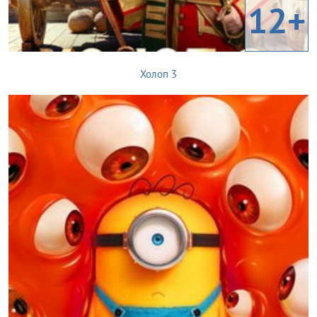
12+
Холоп 3