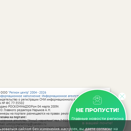
 ООО
"Регион центр" 2004 - 2026
нформационное наполнение: Информационное агентство vRossii.ru
видетельство о регистрации СМИ информационного агентства vRossii.ru
А № ФС 77‑35502
ыдано РОСКОМНАДЗОРом 04 марта 2009г.
НЕ ПРОПУСТИ!
 О. Главного редактора Нарыков А. Н.
аннеры на портале размещаются на правах рекламы.
еклама на портале:
Главные новости региона
екламное агентство "Умный маркетинг" тел. 7-910-267-70-40,
в вашей почте!
mail: umnyy.marketing@yandex.ru
тдельные публикации могут содержать информацию, не предназначенную
зоваться сайтом без изменения настроек, вы даете согласие на
ля пользователей до 18 лет.