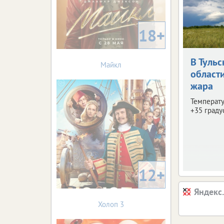
18+
В Тульс
Майкл
област
жара
Температу
+35 граду
12+
Яндекс
Холоп 3