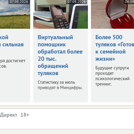
07.08.2026
07.08.2026
06.0
кой
Виртуальный
Более 500
и сильная
помощник
туляков «Гото
обработал более
к семейной
20 тыс.
жизни»
ра достигнет
обращений
сов.
Будущие супруги
туляков
проходят
психологический
Статистику за июль
тренинг.
приводят в Минцифры.
.Директ