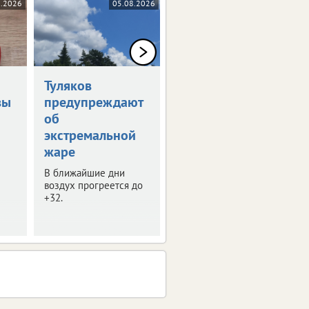
8.2026
05.08.2026
05.08.2026
Туляков
В Туле обсудили
вы
предупреждают
развитие
об
опорных
экстремальной
городов
жаре
В регионе таких
населенных пунктов 8.
В ближайшие дни
воздух прогреется до
+32.