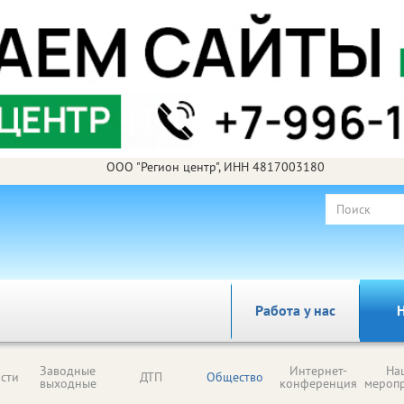
ООО "Регион центр", ИНН 4817003180
Работа у нас
Н
Заводные
Интернет-
На
сти
ДТП
Общество
выходные
конференция
мероп