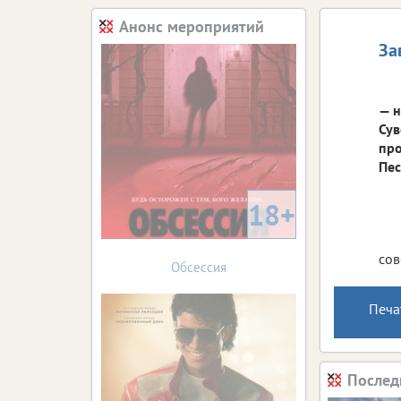
Анонс мероприятий
За
— н
Сув
про
Пес
18+
сов
Обсессия
Печа
Послед