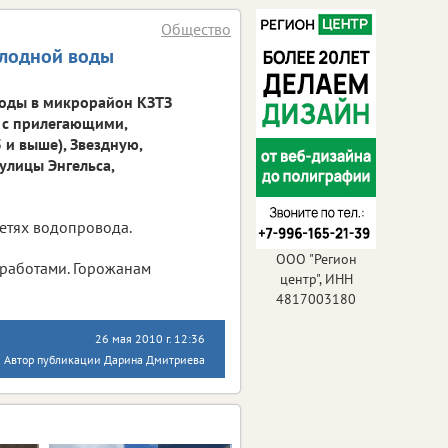
Общество
олодной воды
 воды в микрорайон КЗТЗ
о с прилегающими,
 и выше), Звездную,
улицы Энгельса,
етях водопровода.
ООО "Регион
работами. Горожанам
центр", ИНН
4817003180
26 мая 2010 г. 12:36
Автор публикации Дарина Дмитриева