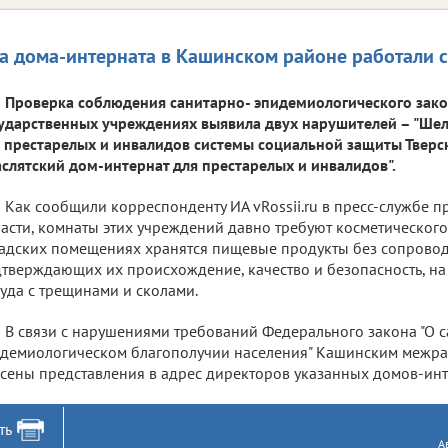
а дома-интерната в Кашинском районе работали 
Проверка соблюдения санитарно- эпидемиологического зако
ударственных учреждениях выявила двух нарушителей – "Ше
 престарелых и инвалидов системы социальной защиты Тверск
слятский дом-интернат для престарелых и инвалидов".
Как сообщили корреспонденту ИА vRossii.ru в пресс-службе 
асти, комнаты этих учреждений давно требуют косметического 
адских помещениях хранятся пищевые продукты без сопровод
тверждающих их происхождение, качество и безопасность, на 
уда с трещинами и сколами.
В связи с нарушениями требований Федерального закона "О 
демиологическом благополучии населения" Кашинским межр
сены представления в адрес директоров указанных домов-инт
ть
А