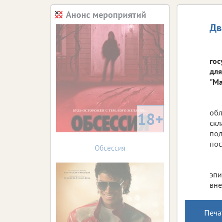
Анонс мероприятий
Дв
гос
для
"Ма
обл
18+
скл
под
пос
Обсессия
эпи
вне
Печа