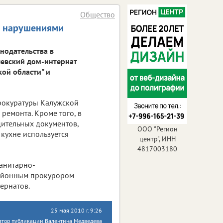
Общество
с нарушениями
нодательства в
левский дом-интернат
ой области" и
прокуратуры Калужской
ремонта. Кроме того, в
ительных документов,
ООО "Регион
кухне используется
центр", ИНН
4817003180
санитарно-
айонным прокурором
ернатов.
25 мая 2010 г. 9:26
втор публикации Валентина Медведева