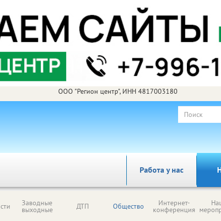
ООО "Регион центр", ИНН 4817003180
Работа у нас
Н
Заводные
Интернет-
На
сти
ДТП
Общество
выходные
конференция
мероп