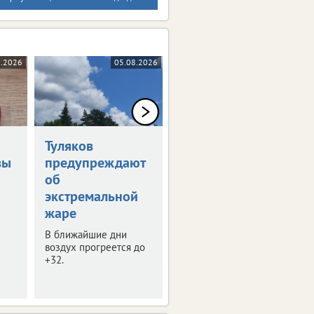
8.2026
05.08.2026
05.08.2026
Туляков
В Туле обсудили
вы
предупреждают
развитие
об
опорных
экстремальной
городов
жаре
В регионе таких
населенных пунктов 8.
В ближайшие дни
воздух прогреется до
+32.