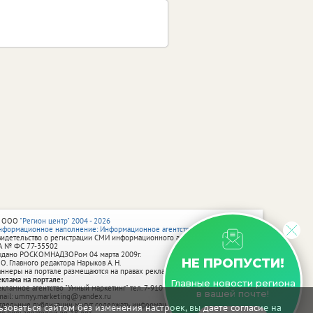
 ООО
"Регион центр" 2004 - 2026
нформационное наполнение: Информационное агентство vRossii.ru
видетельство о регистрации СМИ информационного агентства vRossii.ru
А № ФС 77‑35502
ыдано РОСКОМНАДЗОРом 04 марта 2009г.
НЕ ПРОПУСТИ!
 О. Главного редактора Нарыков А. Н.
аннеры на портале размещаются на правах рекламы.
еклама на портале:
Главные новости региона
екламное агентство "Умный маркетинг" тел. 7-910-267-70-40,
в вашей почте!
mail: umnyy.marketing@yandex.ru
тдельные публикации могут содержать информацию, не предназначенную
зоваться сайтом без изменения настроек, вы даете согласие на
ля пользователей до 18 лет.