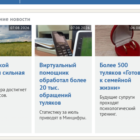
ние новости
07.08.2026
07.08.2026
06.0
кой
Виртуальный
Более 500
и сильная
помощник
туляков «Гото
обработал более
к семейной
20 тыс.
жизни»
ра достигнет
обращений
сов.
Будущие супруги
туляков
проходят
психологический
Статистику за июль
тренинг.
приводят в Минцифры.