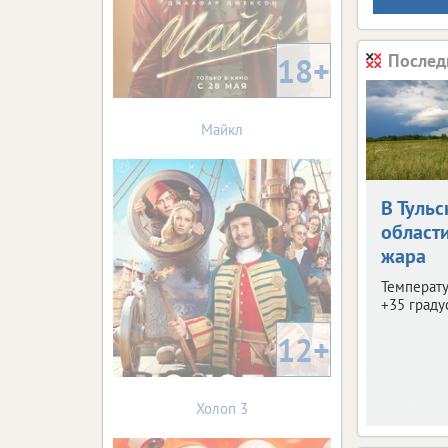
Послед
18+
Майкл
В Тульс
област
жара
Температу
+35 граду
12+
Холоп 3