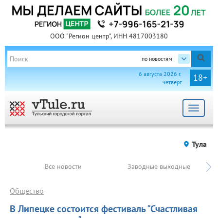
ООО "Регион центр", ИНН 4817003180
по новостям
6 августа 2026 г.
18+
четверг
Toggle
navigat
Тула
Все новости
Заводные выходные
Общество
В Липецке состоится фестиваль "Счастливая