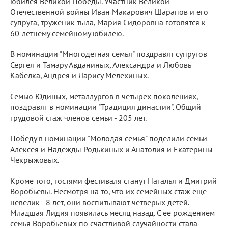
юбилея Великой Победы. Участник Великой
Отечественной войны Иван Макарович Шарапов и его
супруга, труженик тыла, Мария Сидоровна готовятся к
60-летнему семейному юбилею.
В номинации "Многодетная семья" поздравят супругов
Сергея и Тамару Авданиных, Александра и Любовь
Кабелка, Андрея и Ларису Мелехиных.
Семью Юдиных, металлургов в четырех поколениях,
поздравят в номинации "Традиция династии". Общий
трудовой стаж членов семьи - 205 лет.
Победу в номинации "Молодая семья" поделили семьи
Алексея и Надежды Родькиных и Анатолия и Екатерины
Чекрыжовых.
Кроме того, гостями фестиваля станут Наталья и Дмитрий
Воробьевы. Несмотря на то, что их семейных стаж еще
невелик - 8 лет, они воспитывают четверых детей.
Младшая Лидия появилась месяц назад. С ее рождением
семья Воробьевых по счастливой случайности стала