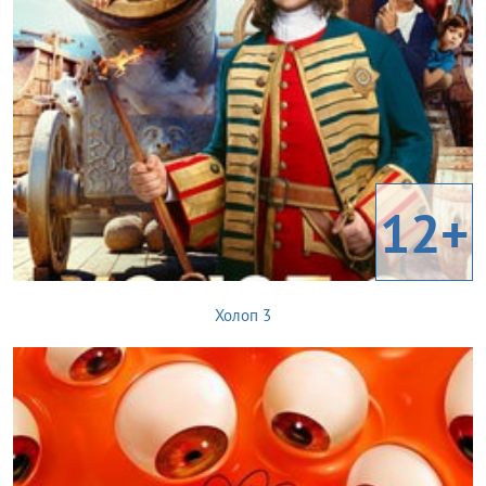
12+
Холоп 3