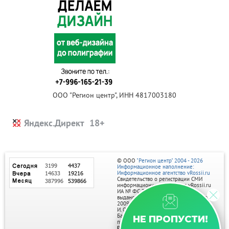
ООО "Регион центр", ИНН 4817003180
Яндекс.Директ
© ООО
"Регион центр" 2004 - 2026
Информационное наполнение:
Информационное агентство vRossii.ru
Свидетельство о регистрации СМИ
информационного агентства vRossii.ru
ИА № ФС 77‑35502
выдано РОСКОМНАДЗОРом 04 марта
2009г.
И. О. Главного редактора Нарыков А. Н.
Баннеры на портале размещаются на
НЕ ПРОПУСТИ!
правах рекламы.
Реклама на портале: