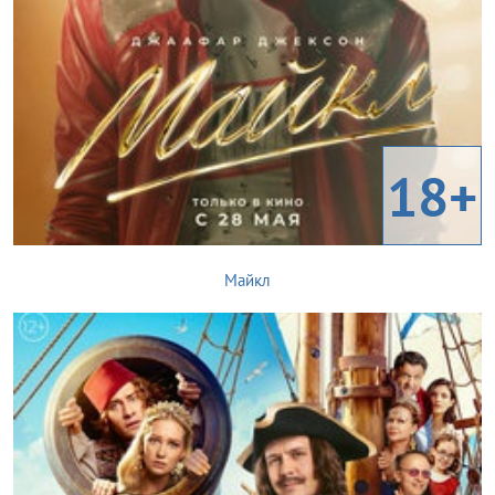
18+
Майкл