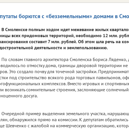
путаты борются с «безземельными» домами в См
В Смоленске полным ходом идет межевание жилых квартало
ницы всех придомовых территорий, необходимо 12 млн. рубле
ансирования составит 7 млн. рублей. Об этом шла речь на ко
достроительной деятельности и землепользованию.
По словам главного архитектора Смоленска Бориса Ляденко,
водилось по отмостку дома, границы дворовой территории н
ров. Это создало почву для точечной застройки. Предпринима
стки под строительство всякого рода торговых павильонов, оф
гофункциональных комплексов. Вместо игровых и спортивны
ли возникать сомнительные строения, заслоняющие солнечный
ноценного досуга.
Очередной пример выделения земельного участка, нарушающ
лян, обнаружился прямо на комиссии. К депутатам обратилис
це Шевченко с жалобой на коммерческую организацию, котор