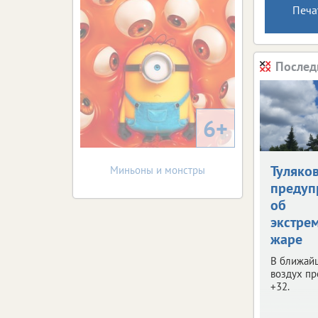
Печа
Послед
6+
Туляко
Миньоны и монстры
предуп
об
экстре
жаре
В ближай
воздух пр
+32.