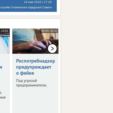
14 мая 2010 г. 17:20
служба Смоленского городского Совета
8.2026
04.08.2026
04.08.2026
Роспотребнадзор
Тулякам
и
предупреждает
напомнили даты
о фейке
выплат пособий
и пенсий
Под угрозой
предприниматели.
Средства за июнь уже
начали поступать на
:
карты.
бное