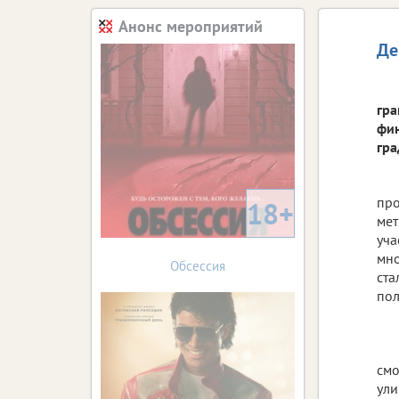
Анонс мероприятий
Де
гра
фин
гра
про
18+
мет
уча
мно
Обсессия
ста
пол
смо
ули