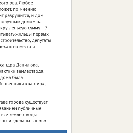
кого рва. Любое
 может, по мнению
нт разрушится, и дом
лополучным домом на
кругленькую сумму – 7
пытывать жильцы первых
строительство, депутаты
ехать на место и
ксандра Данилюка,
рактики землеотвода,
 дома была
бственники квартир», –
таве города существует
жеванием публичные
, все землеотводы
ны и сделаны заново.