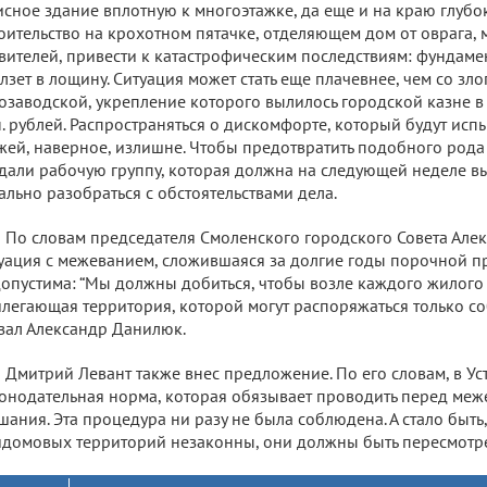
сное здание вплотную к многоэтажке, да еще и на краю глубо
оительство на крохотном пятачке, отделяющем дом от оврага,
вителей, привести к катастрофическим последствиям: фундаме
лзет в лощину. Ситуация может стать еще плачевнее, чем со з
озаводской, укрепление которого вылилось городской казне в 
. рублей. Распространяться о дискомфорте, который будут ис
жей, наверное, излишне. Чтобы предотвратить подобного рода 
дали рабочую группу, которая должна на следующей неделе вы
ально разобраться с обстоятельствами дела.
По словам председателя Смоленского городского Совета Але
уация с межеванием, сложившаяся за долгие годы порочной п
опустима: “Мы должны добиться, чтобы возле каждого жилого
легающая территория, которой могут распоряжаться только со
зал Александр Данилюк.
Дмитрий Левант также внес предложение. По его словам, в Ус
онодательная норма, которая обязывает проводить перед ме
шания. Эта процедура ни разу не была соблюдена. А стало быть
домовых территорий незаконны, они должны быть пересмотре