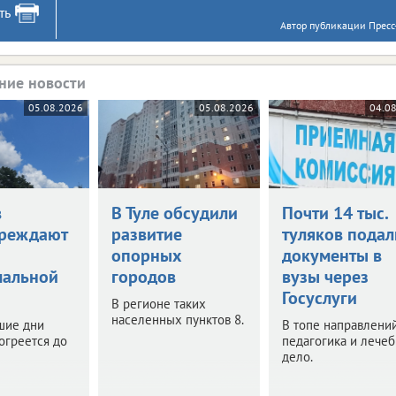
ть
Автор публикации Пресс-
ние новости
05.08.2026
05.08.2026
04.0
в
В Туле обсудили
Почти 14 тыс.
реждают
развитие
туляков подал
опорных
документы в
мальной
городов
вузы через
Госуслуги
В регионе таких
населенных пунктов 8.
шие дни
В топе направлений
огреется до
педагогика и лече
дело.