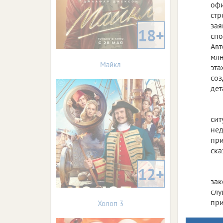
офи
стр
зая
18+
спо
Авт
млн
Майкл
эта
соз
дет
сит
нед
при
ска
12+
зак
слу
при
Холоп 3