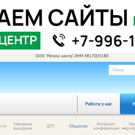
ООО "Регион центр", ИНН 4817003180
Работа у нас
Н
Заводные
Интернет-
На
сти
ДТП
Общество
выходные
конференция
мероп