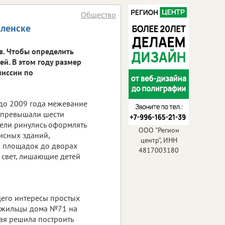
Общество
оленске
в. Чтобы определить
й. В этом году размер
миссии по
 до 2009 года межевание
е превышали шести
тели ринулись оформлять
ООО "Регион
исных зданий,
центр", ИНН
х площадок до дворах
4817003180
 свет, лишающие детей
его интересы простых
ь жильцы дома №71 на
ая решила построить