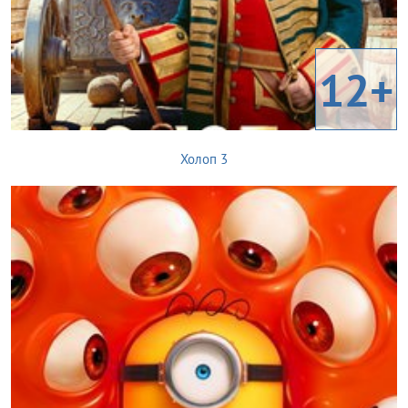
12+
Холоп 3