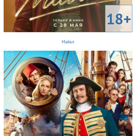
18+
Майкл