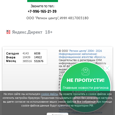
ООО "Регион центр", ИНН 4817003180
Яндекс.Директ
© ООО
"Регион центр" 2004 - 2026
Информационное наполнение:
Информационное агентство vRossii.ru
Свидетельство о регистрации СМИ
информационного агентства vRossii.ru
ИА № ФС 77‑35502
выдано РОСКОМНАДЗОРом 04 марта
2009г.
И. О. Главного редактора Нарыков А. Н.
Баннеры на портале размещаются на
НЕ ПРОПУСТИ!
правах рекламы.
Реклама на портале:
Главные новости региона
Рекламное агентство "Умный маркетинг"
тел. 7-910-267-70-40,
в вашей почте!
email: umnyy.marketing@yandex.ru
На этом сайте мы используем
cookie-файлы
. Вы можете прочитать о cookie-файлах или
Отдельные публикации могут содержать
изменить настройки браузера. Продолжая пользоваться сайтом без изменения настроек,
информацию, не предназначенную для
ПОДПИСАТЬСЯ
вы даете согласие на использование ваших cookie-файлов. Все собранные при помощи
пользователей до 18 лет.
cookie-файлов данные будут храниться на территории РФ.
Политика в отношении обработки
персональных данных
Политика обработки файлов cookie