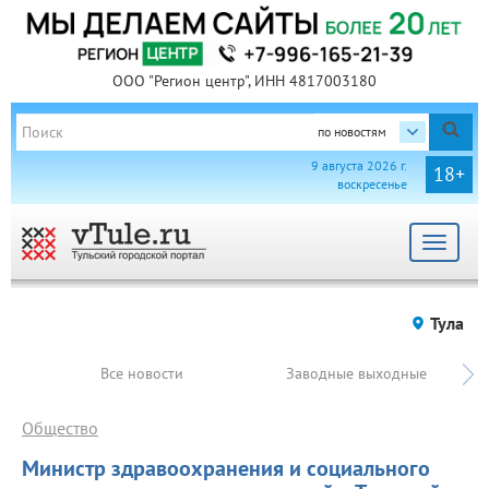
ООО "Регион центр", ИНН 4817003180
по новостям
9 августа 2026 г.
18+
воскресенье
Toggle
navigat
Тула
Все новости
Заводные выходные
Общество
Министр здравоохранения и социального