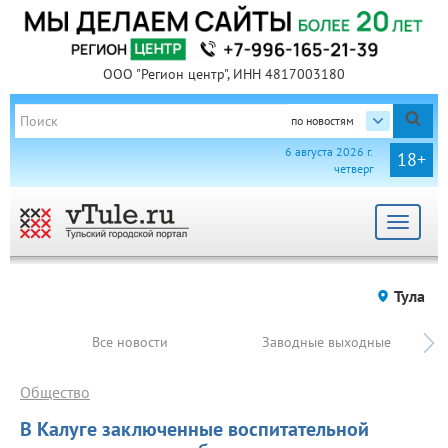
ООО "Регион центр", ИНН 4817003180
по новостям
6 августа 2026 г.
18+
четверг
Toggle
navigat
Тула
Все новости
Заводные выходные
Общество
В Калуге заключенные воспитательной