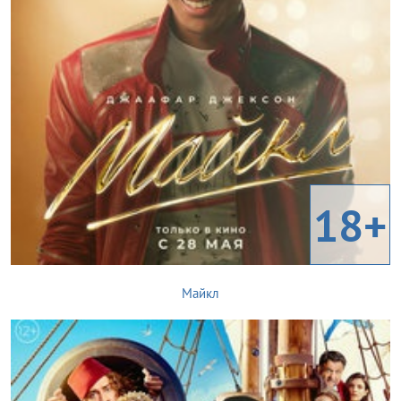
18+
Майкл