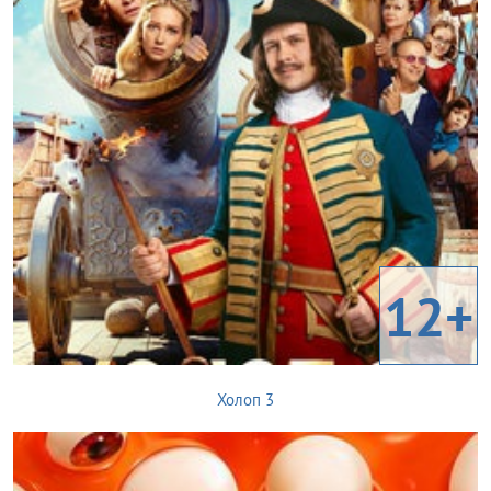
12+
Холоп 3