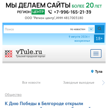
ООО "Регион центр", ИНН 4817003180
по новостям
9 августа 2026 г.
18+
воскресенье
Toggle
navigat
Тула
Все новости
Заводные выходные
Общество
К Дню Победы в Белгороде открыли