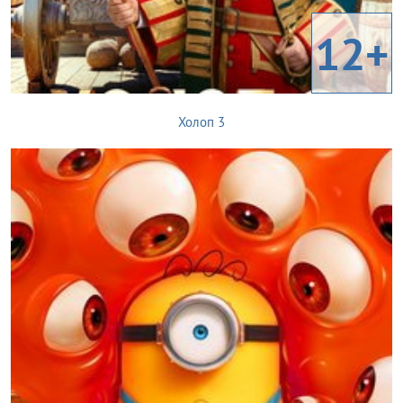
12+
Холоп 3