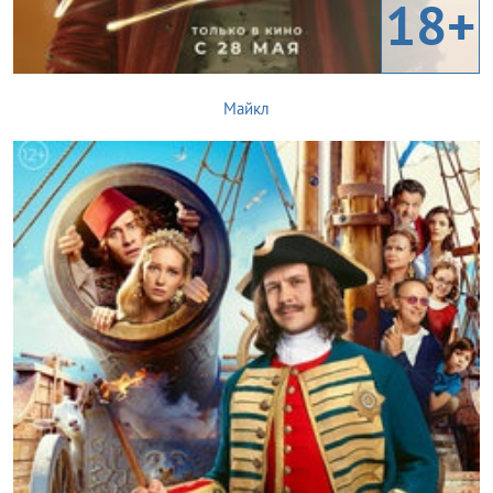
18+
Майкл