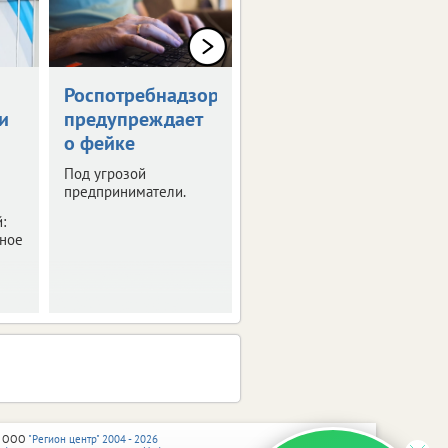
Роспотребнадзор
Тулякам
и
предупреждает
напомнили даты
о фейке
выплат пособий
и пенсий
Под угрозой
предприниматели.
Средства за июнь уже
начали поступать на
:
карты.
бное
 ООО
"Регион центр" 2004 - 2026