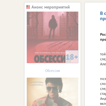
Анонс мероприятий
В 
пр
Рос
про
той
18+
сле
Але
Обсессия
поз
сло
сле
ста
Анд
вкл