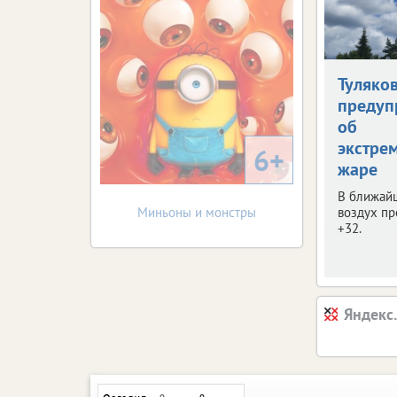
Туляко
предуп
об
экстре
6+
жаре
В ближай
Миньоны и монстры
воздух пр
+32.
Яндекс