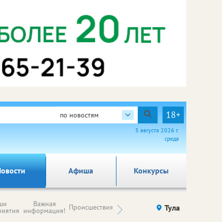
18+
по новостям
5 августа 2026 г.
среда
овости
Афиша
Конкурсы
Новости
ши
Важная
Происшествия
Здоровье
Тула
Ку
компаний (на
риятия
информация!
правах
рекламы)