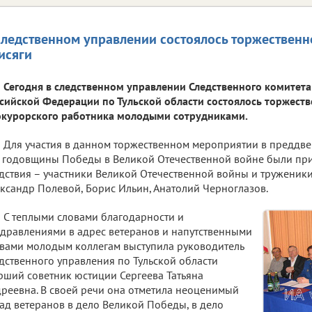
следственном управлении состоялось торжественн
исяги
Сегодня в следственном управлении Следственного комитета
сийской Федерации по Тульской области состоялось торжест
курорского работника молодыми сотрудниками.
Для участия в данном торжественном мероприятии в преддв
 годовщины Победы в Великой Отечественной войне были пр
дствия – участники Великой Отечественной войны и труженик
ксандр Полевой, Борис Ильин, Анатолий Черноглазов.
С теплыми словами благодарности и
дравлениями в адрес ветеранов и напутственными
вами молодым коллегам выступила руководитель
дственного управления по Тульской области
рший советник юстиции Сергеева Татьяна
реевна. В своей речи она отметила неоценимый
ад ветеранов в дело Великой Победы, в дело