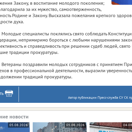
жения Закону, в воспитание молодого поколения;
лагодарила за их мужество, самоотверженность,
ность Родине и Закону. Высказала пожелания крепкого здоровь
рости духа.
Молодые специалисты поклялись свято соблюдать Конституц
ерации, непримиримо бороться с любыми нарушениями закон
ективность и справедливость при решении судеб людей, свято
шие традиции прокуратуры.
Ветераны поздравили молодых сотрудников с принятием При
ехов в профессиональной деятельности, выразили уверенность
должении традиций прокуратуры.
ть
Автор публикации Пресс-служба СУ СК пр
ние новости
05.08.2026
05.08.2026
04.0