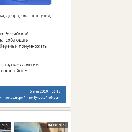
я, добра, благополучия,
ию Российской
а, соблюдать
 беречь и приумножать
сяги, пожелали им
 в достойном
5 мая 2010 г. 16:45
и прокуратуре РФ по Тульской области
8.2026
04.08.2026
04.08.2026