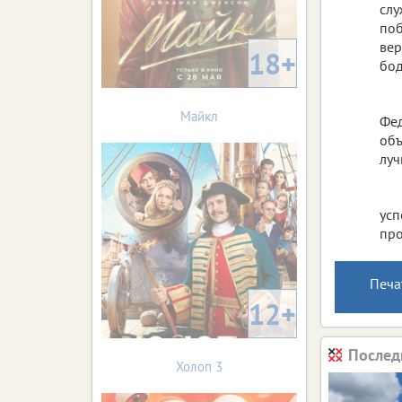
слу
поб
вер
18+
бод
Майкл
Фед
объ
луч
усп
про
Печа
12+
Послед
Холоп 3