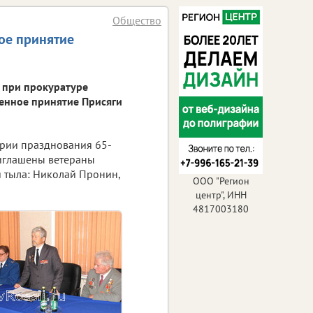
Общество
ое принятие
 при прокуратуре
венное принятие Присяги
ерии празднования 65-
иглашены ветераны
и тыла: Николай Пронин,
ООО "Регион
центр", ИНН
4817003180