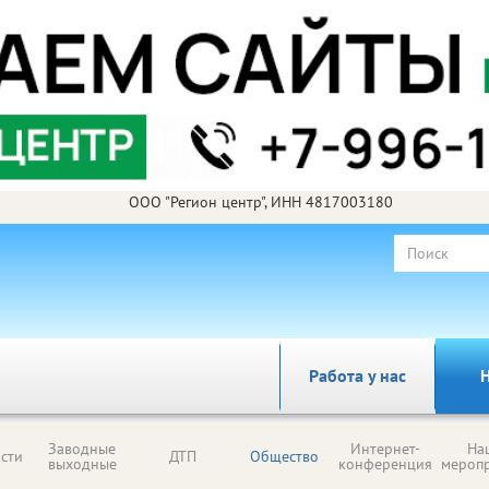
ООО "Регион центр", ИНН 4817003180
Работа у нас
Н
Заводные
Интернет-
На
сти
ДТП
Общество
выходные
конференция
мероп