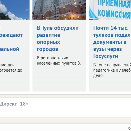
в
В Туле обсудили
Почти 14 тыс.
реждают
развитие
туляков подал
опорных
документы в
мальной
городов
вузы через
Госуслуги
В регионе таких
населенных пунктов 8.
шие дни
В топе направлений
огреется до
педагогика и лече
дело.
.Директ
©