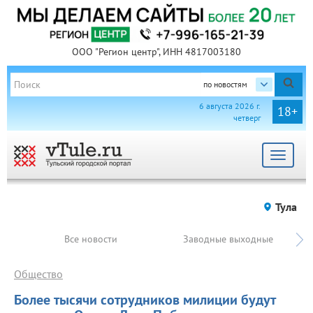
ООО "Регион центр", ИНН 4817003180
по новостям
6 августа 2026 г.
18+
четверг
Toggle
navigat
Тула
Все новости
Заводные выходные
Общество
Более тысячи сотрудников милиции будут