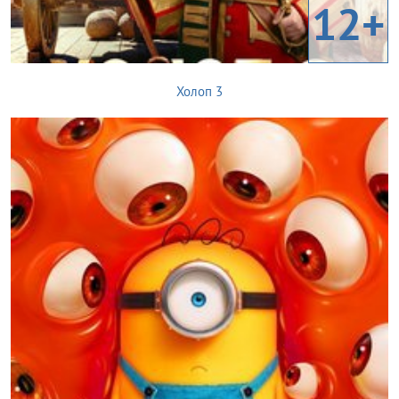
12+
Холоп 3