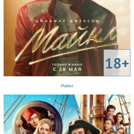
18+
Майкл