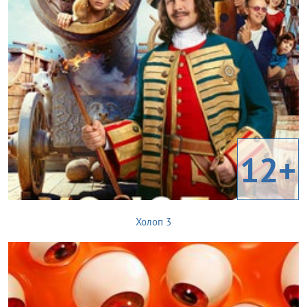
12+
Холоп 3