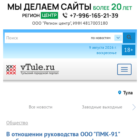
ООО "Регион центр", ИНН 4817003180
по новостям
9 августа 2026 г.
18+
воскресенье
Toggle
navigat
Тула
Все новости
Заводные выходные
Общество
В отношении руководства ООО "ПМК-91"