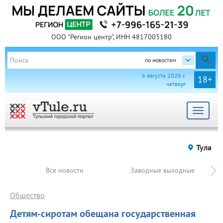
ООО "Регион центр", ИНН 4817003180
по новостям
6 августа 2026 г.
18+
четверг
Toggle
navigat
Тула
Все новости
Заводные выходные
Общество
Детям-сиротам обещана государственная