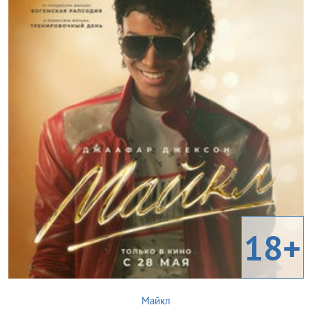
18+
Майкл