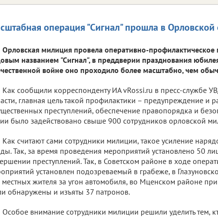
сштабная операция "Сигнал" прошла в Орловской 
Орловская милиция провела оперативно-профилактическое
овым названием "Сигнал", в преддверии празднования юбиле
чественной войне оно проходило более масштабно, чем обыч
Как сообщили корреспонденту ИА vRossi.ru в пресс-службе У
асти, главная цель такой профилактики – предупреждение и р
щественных преступлений, обеспечение правопорядка и безоп
ии было задействовано свыше 900 сотрудников орловской ми
Как считают сами сотрудники милиции, такое усиление наря
ды. Так, за время проведения мероприятий установлено 50 ли
ершении преступлений. Так, в Советском районе в ходе опер
оприятий установлен подозреваемый в грабеже, в Глазуновс
 местных жителя за угон автомобиля, во Мценском районе пр
и обнаружены и изъяты 37 патронов.
Особое внимание сотрудники милиции решили уделить тем, кт