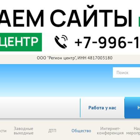
ООО "Регион центр", ИНН 4817003180
Работа у нас
Н
Заводные
Интернет-
На
сти
ДТП
Общество
выходные
конференция
мероп