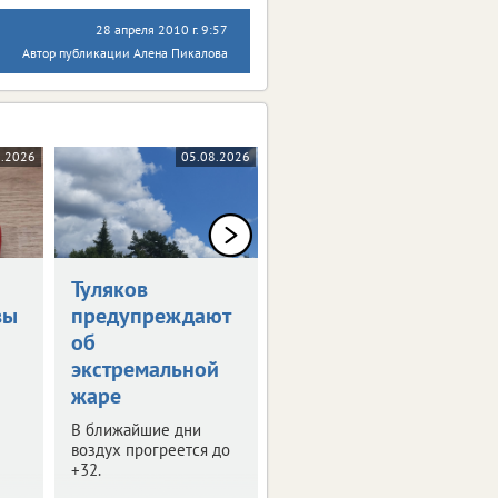
28 апреля 2010 г. 9:57
Автор публикации Алена Пикалова
8.2026
05.08.2026
05.08.2026
Туляков
В Туле обсудили
вы
предупреждают
развитие
об
опорных
экстремальной
городов
жаре
В регионе таких
населенных пунктов 8.
В ближайшие дни
воздух прогреется до
+32.