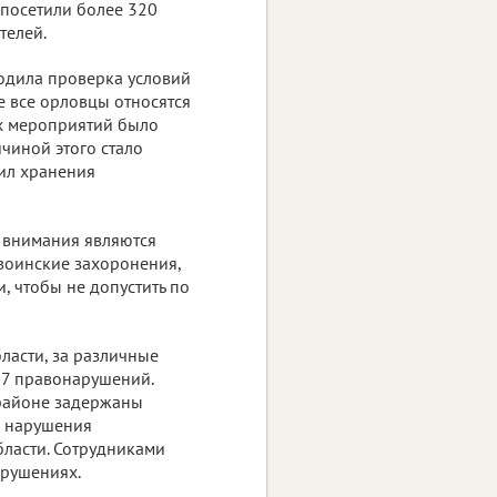
 посетили более 320
телей.
ходила проверка условий
е все орловцы относятся
их мероприятий было
чиной этого стало
ил хранения
 внимания являются
воинские захоронения,
, чтобы не допустить по
ласти, за различные
17 правонарушений.
 районе задержаны
и нарушения
ласти. Сотрудниками
арушениях.