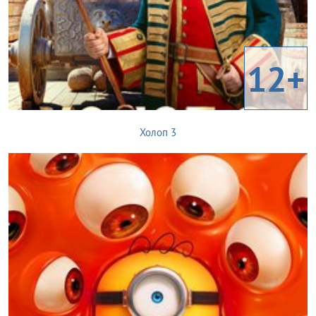
12+
Холоп 3