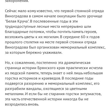
захоронения.
Сейчас мало кому известно, что первой стоянкой отряда
Виноградова в самом начале оккупации было урочище
"Белая Круча". В послевоенные годы в эти
труднодоступные лесные места непрерывно шли
благодарные потомки, чтобы почтить память героев,
возложить цветы к их могилам. В середине 60-х годов
прошлого столетия на месте первой стоянки отряда
Виноградова был организован мемориальный комплекс,
за которым бережно ухаживали.
Но, к сожалению, постепенно эта драматическая
страница истории Брянского края практически исчезла
из людской памяти, теперь знает о ней лишь небольшая
горстка историков и краеведов. В последние годы
подвергся разорению и мемориальный комплекс, его
разграбили вандалы, охотящиеся за цветными
металлами. И если бы не старания горстки энтузиастов,
эта часть отечественной истории никогда бы не
возродилась вновь.