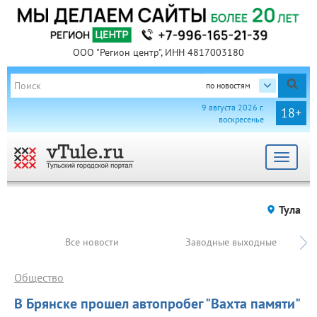
ООО "Регион центр", ИНН 4817003180
по новостям
9 августа 2026 г.
18+
воскресенье
Toggle
navigat
Тула
Все новости
Заводные выходные
Общество
В Брянске прошел автопробег "Вахта памяти"