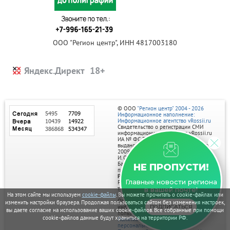
ООО "Регион центр", ИНН 4817003180
Яндекс.Директ
© ООО
"Регион центр" 2004 - 2026
Информационное наполнение:
Информационное агентство vRossii.ru
Свидетельство о регистрации СМИ
информационного агентства vRossii.ru
ИА № ФС 77‑35502
выдано РОСКОМНАДЗОРом 04 марта
2009г.
И. О. Главного редактора Нарыков А. Н.
Баннеры на портале размещаются на
НЕ ПРОПУСТИ!
правах рекламы.
Реклама на портале:
Главные новости региона
Рекламное агентство "Умный маркетинг"
тел. 7-910-267-70-40,
в вашей почте!
email: umnyy.marketing@yandex.ru
На этом сайте мы используем
cookie-файлы
. Вы можете прочитать о cookie-файлах или
Отдельные публикации могут содержать
изменить настройки браузера. Продолжая пользоваться сайтом без изменения настроек,
информацию, не предназначенную для
ПОДПИСАТЬСЯ
вы даете согласие на использование ваших cookie-файлов. Все собранные при помощи
пользователей до 18 лет.
cookie-файлов данные будут храниться на территории РФ.
Политика в отношении обработки
персональных данных