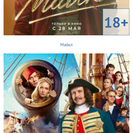
18+
Майкл