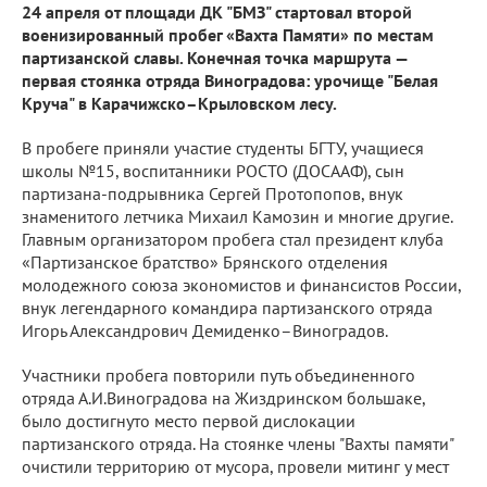
24 апреля от площади ДК "БМЗ" стартовал второй
военизированный пробег «Вахта Памяти» по местам
партизанской славы. Конечная точка маршрута —
первая стоянка отряда Виноградова: урочище "Белая
Круча" в Карачижско–Крыловском лесу.
В пробеге приняли участие студенты БГТУ, учащиеся
школы №15, воспитанники РОСТО (ДОСААФ), сын
партизана-подрывника Сергей Протопопов, внук
знаменитого летчика Михаил Камозин и многие другие.
Главным организатором пробега стал президент клуба
«Партизанское братство» Брянского отделения
молодежного союза экономистов и финансистов России,
внук легендарного командира партизанского отряда
Игорь Александрович Демиденко–Виноградов.
Участники пробега повторили путь объединенного
отряда А.И.Виноградова на Жиздринском большаке,
было достигнуто место первой дислокации
партизанского отряда. На стоянке члены "Вахты памяти"
очистили территорию от мусора, провели митинг у мест