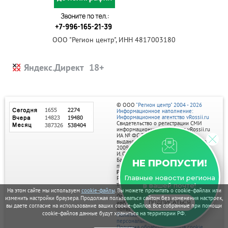
ООО "Регион центр", ИНН 4817003180
Яндекс.Директ
© ООО
"Регион центр" 2004 - 2026
Информационное наполнение:
Информационное агентство vRossii.ru
Свидетельство о регистрации СМИ
информационного агентства vRossii.ru
ИА № ФС 77‑35502
выдано РОСКОМНАДЗОРом 04 марта
2009г.
И. О. Главного редактора Нарыков А. Н.
Баннеры на портале размещаются на
НЕ ПРОПУСТИ!
правах рекламы.
Реклама на портале:
Главные новости региона
Рекламное агентство "Умный маркетинг"
тел. 7-910-267-70-40,
в вашей почте!
email: umnyy.marketing@yandex.ru
На этом сайте мы используем
cookie-файлы
. Вы можете прочитать о cookie-файлах или
Отдельные публикации могут содержать
изменить настройки браузера. Продолжая пользоваться сайтом без изменения настроек,
информацию, не предназначенную для
ПОДПИСАТЬСЯ
вы даете согласие на использование ваших cookie-файлов. Все собранные при помощи
пользователей до 18 лет.
cookie-файлов данные будут храниться на территории РФ.
Политика в отношении обработки
персональных данных
Политика обработки файлов cookie