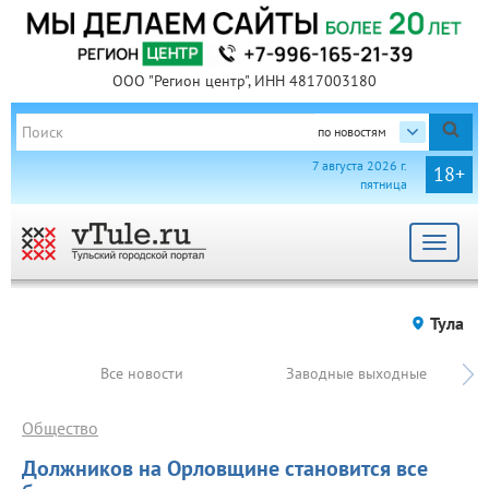
ООО "Регион центр", ИНН 4817003180
по новостям
7 августа 2026 г.
18+
пятница
Toggle
navigat
Тула
Все новости
Заводные выходные
Общество
Должников на Орловщине становится все