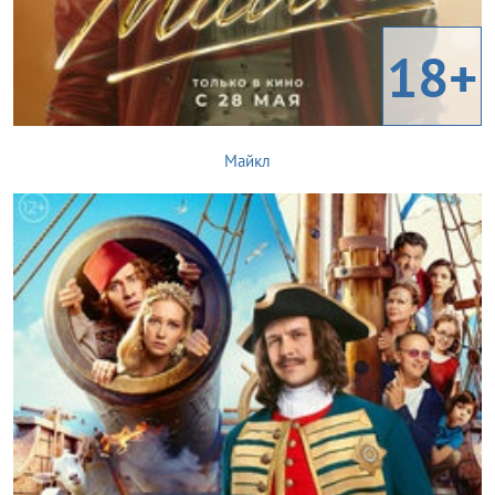
18+
Майкл