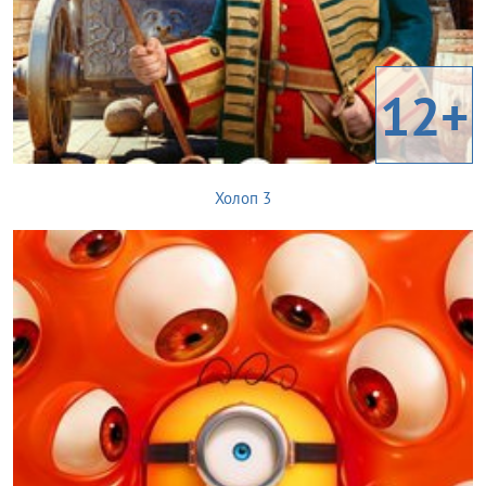
12+
Холоп 3