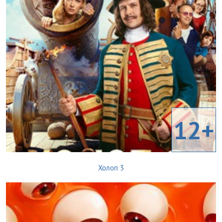
12+
Холоп 3