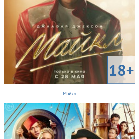
18+
Майкл