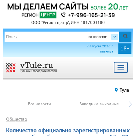
ООО "Регион центр", ИНН 4817003180
по новостям
7 августа 2026 г.
18+
пятница
Toggle
navigat
Тула
Все новости
Заводные выходные
Общество
Количество официально зарегистрированных