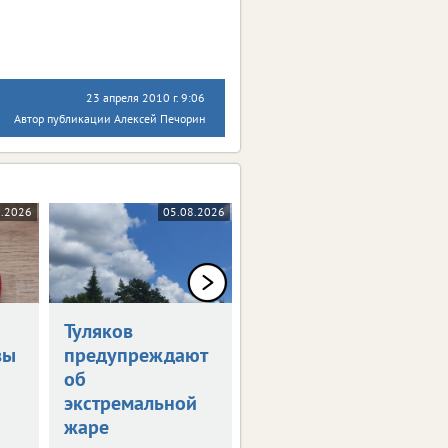
23 апреля 2010 г. 9:06
Автор публикации Алексей Печорин
8.2026
05.08.2026
05.08.2026
Туляков
В Туле обсудили
вы
предупреждают
развитие
об
опорных
экстремальной
городов
жаре
В регионе таких