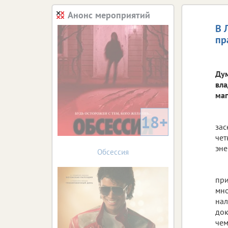
Анонс мероприятий
В 
пр
Дум
вла
маг
18+
зас
чет
эне
Обсессия
при
мно
нал
док
чем