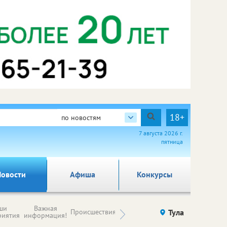
18+
по новостям
7 августа 2026 г.
пятница
овости
Афиша
Конкурсы
Новости
ши
Важная
Происшествия
Здоровье
Тула
Ку
компаний (на
риятия
информация!
правах
рекламы)