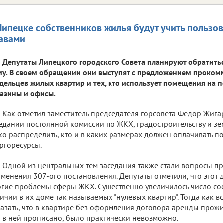
Липецке собственников жилья будут учить пользо
авами
Депутаты Липецкого городского Совета планируют обратитьс
у. В своем обращении они выступят с предложением проко
дельцев жилых квартир и тех, кто использует помещения на 
азины и офисы.
Как отметил заместитель председателя горсовета Федор Жиг
едании постоянной комиссии по ЖКХ, градостроительству и з
ко распределить, кто и в каких размерах должен оплачивать 
ргоресурсы.
Одной из центральных тем заседания также стали вопросы п
менения 307-ого постановления. Депутаты отметили, что этот
гие проблемы сферы ЖКХ. Существенно увеличилось число с
ичии в их доме так называемых "нулевых квартир". Тогда как в
азать, что в квартире без оформления договора аренды прож
 в ней прописано, было практически невозможно.