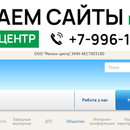
ООО "Регион центр", ИНН 4817003180
Работа у нас
Н
Заводные
Интернет-
На
сти
ДТП
Общество
выходные
конференция
мероп