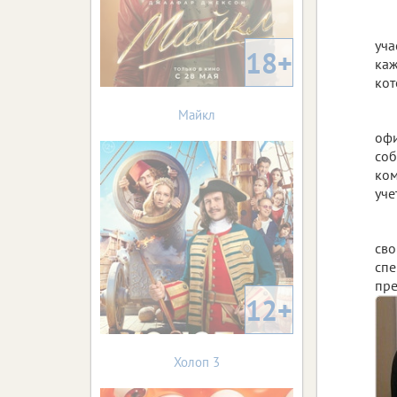
уча
18+
каж
кот
Майкл
офи
соб
ком
уче
сво
спе
пре
12+
Холоп 3