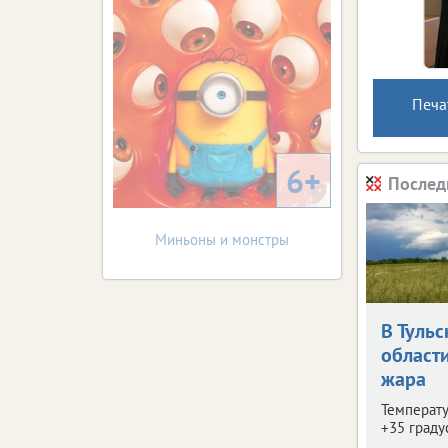
Печа
6+
Послед
Миньоны и монстры
В Тульс
област
жара
Температу
+35 граду