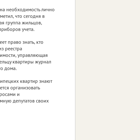
 на необходимость лично
метил, что сегодня в
я группа жильцов,
приборов учета.
ет право знать, кто
из реестра
димости, управляющая
дельцу квартиры журнал
го дома.
липецких квартир знают
ется организовать
росами и
мную депутатов своих