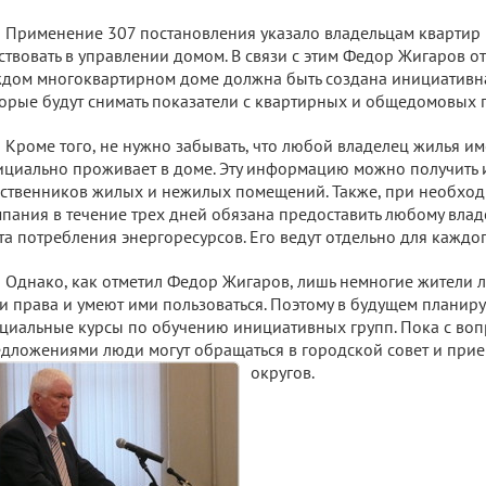
Применение 307 постановления указало владельцам квартир
ствовать в управлении домом. В связи с этим Федор Жигаров от
дом многоквартирном доме должна быть создана инициативна
орые будут снимать показатели с квартирных и общедомовых 
Кроме того, не нужно забывать, что любой владелец жилья име
циально проживает в доме. Эту информацию можно получить 
ственников жилых и нежилых помещений. Также, при необхо
пания в течение трех дней обязана предоставить любому вла
та потребления энергоресурсов. Его ведут отдельно для каждо
Однако, как отметил Федор Жигаров, лишь немногие жители 
и права и умеют ими пользоваться. Поэтому в будущем планиру
циальные курсы по обучению инициативных групп. Пока с воп
дложениями люди могут обращаться в городской совет и прие
округов.