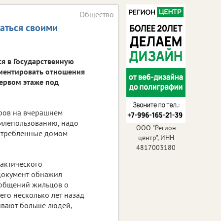
Общество
ваться своими
я в Государственную
мментировать отношения
первом этаже под
аров на вчерашнем
емлепользованию, надо
ООО "Регион
потребленные домом
центр", ИНН
4817003180
рактического
 документ обнажил
ообщений жильцов о
сего несколько лет назад
ивают больше людей,