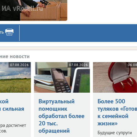
ть
ние новости
07.08.2026
07.08.2026
06.0
кой
Виртуальный
Более 500
и сильная
помощник
туляков «Гото
обработал более
к семейной
20 тыс.
жизни»
ра достигнет
обращений
сов.
Будущие супруги