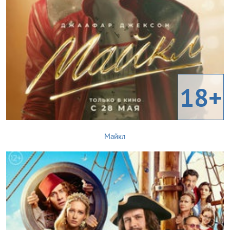
18+
Майкл