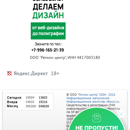
ООО "Регион центр", ИНН 4817003180
Яндекс.Директ
© ООО
"Регион центр" 2004 - 2026
Информационное наполнение:
Информационное агентство vRossii.ru
Свидетельство о регистрации СМИ
информационного агентства vRossii.ru
ИА № ФС 77‑35502
выдано РОСКОМНАДЗОРом 04 марта
2009г.
И. О. Главного редактора Нарыков А. Н.
Баннеры на портале размещаются на
НЕ ПРОПУСТИ!
правах рекламы.