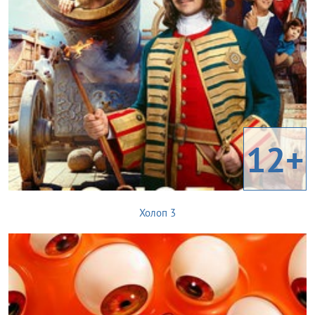
12+
Холоп 3