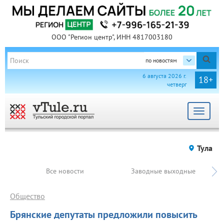
ООО "Регион центр", ИНН 4817003180
по новостям
6 августа 2026 г.
18+
четверг
Toggle
navigat
Тула
Все новости
Заводные выходные
Общество
Брянские депутаты предложили повысить