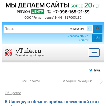
ООО "Регион центр", ИНН 4817003180
по новостям
6 августа 2026 г.
18+
четверг
Toggle
navigat
Тула
Все новости
Заводные выходные
Общество
В Липецкую область прибыл племенной скот