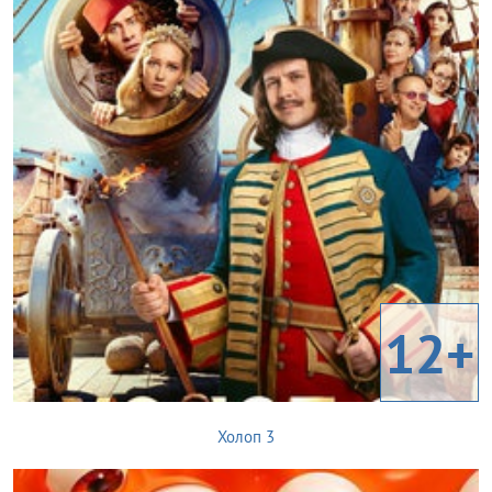
12+
Холоп 3