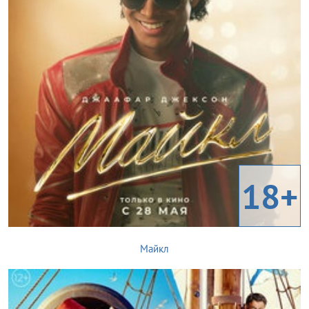
18+
Майкл