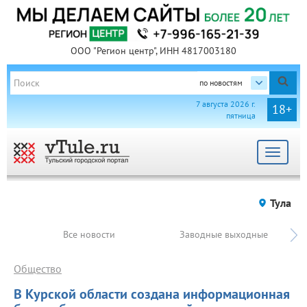
ООО "Регион центр", ИНН 4817003180
по новостям
7 августа 2026 г.
18+
пятница
Toggle
navigat
Тула
Все новости
Заводные выходные
Общество
В Курской области создана информационная