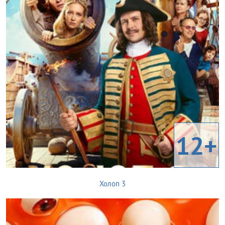
12+
Холоп 3