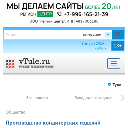
ООО "Регион центр", ИНН 4817003180
по новостям
8 августа 2026 г.
18+
суббота
Toggle
navigat
Тула
Все новости
Заводные выходные
Общество
Производство кондитерских изделий