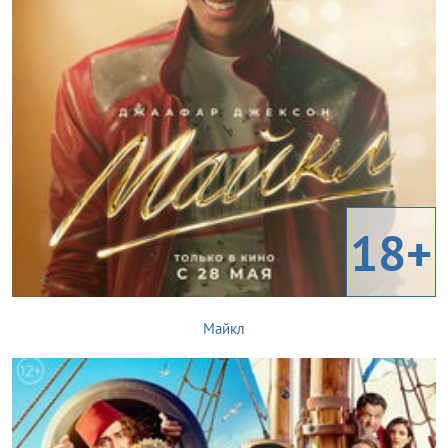
18+
Майкл