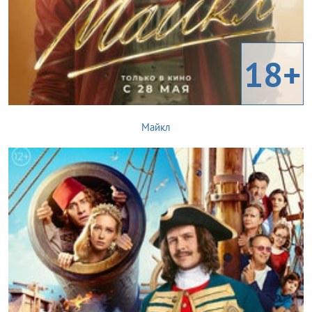
18+
Майкл