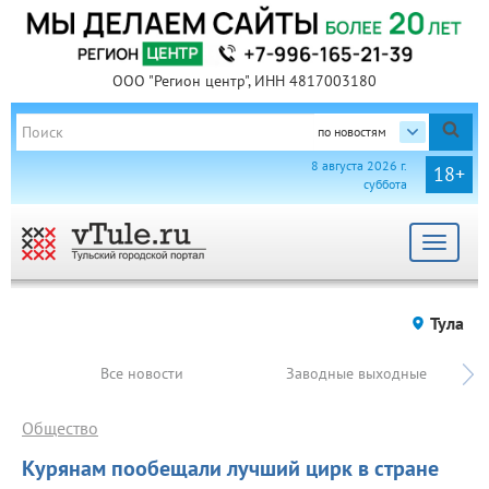
ООО "Регион центр", ИНН 4817003180
по новостям
8 августа 2026 г.
18+
суббота
Toggle
navigat
Тула
Все новости
Заводные выходные
Общество
Курянам пообещали лучший цирк в стране