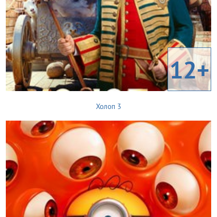
12+
Холоп 3