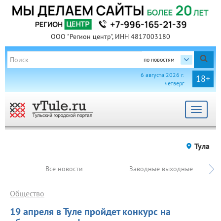
ООО "Регион центр", ИНН 4817003180
по новостям
6 августа 2026 г.
18+
четверг
Toggle
navigat
Тула
Все новости
Заводные выходные
Общество
19 апреля в Туле пройдет конкурс на