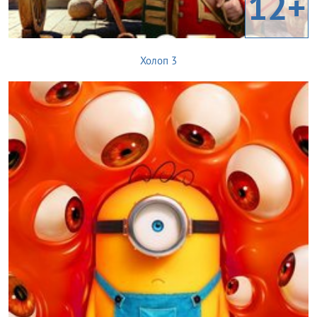
12+
Холоп 3