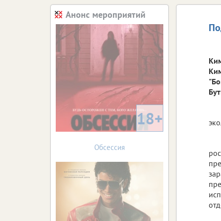
Анонс мероприятий
По
Ким
Ким
"Бо
Бут
18+
эко
Обсессия
рос
пре
зар
пре
исп
отд