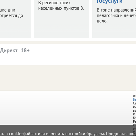
Госуслуги
В регионе таких
населенных пунктов 8.
шие дни
В топе направлений
огреется до
педагогика и лече
дело.
.Директ
©
И
С
И
в
И.
Б
Р
Р
e
О
ать о cookie-файлах или изменить настройки браузера. Продолжая поль
д