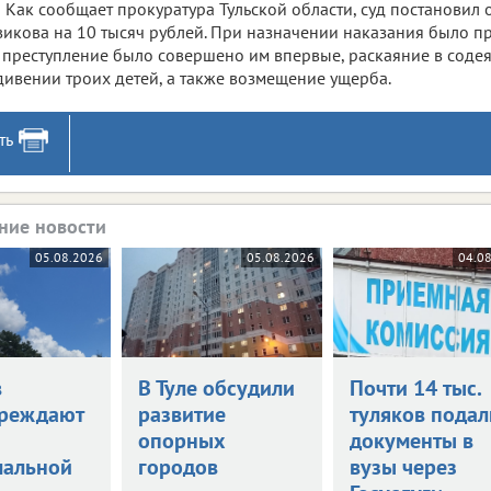
Как сообщает прокуратура Тульской области, суд постановил 
икова на 10 тысяч рублей. При назначении наказания было пр
 преступление было совершено им впервые, раскаяние в соде
ивении троих детей, а также возмещение ущерба.
ть
ние новости
05.08.2026
05.08.2026
04.0
в
В Туле обсудили
Почти 14 тыс.
реждают
развитие
туляков подал
опорных
документы в
мальной
городов
вузы через