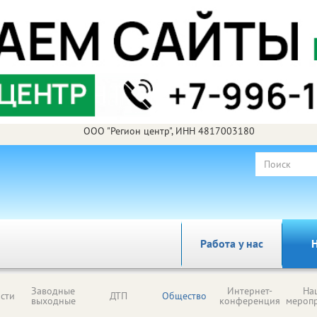
ООО "Регион центр", ИНН 4817003180
Работа у нас
Н
Заводные
Интернет-
На
сти
ДТП
Общество
выходные
конференция
мероп