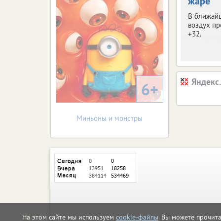
жаре
В ближай
воздух пр
+32.
Яндекс
6+
Миньоны и монстры
На этом сайте мы используем
cookie-файлы
. Вы можете прочит