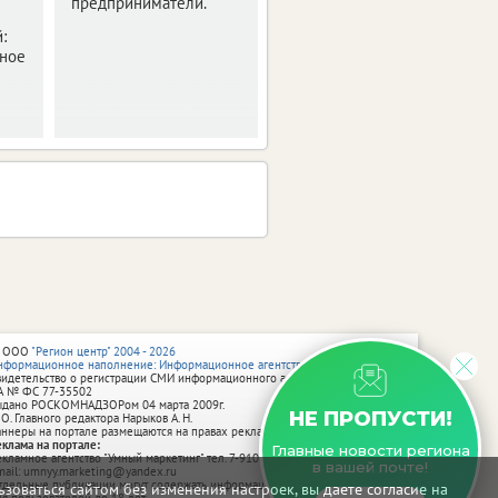
предприниматели.
Средства за июнь уже
начали поступать на
:
карты.
бное
 ООО
"Регион центр" 2004 - 2026
нформационное наполнение: Информационное агентство vRossii.ru
видетельство о регистрации СМИ информационного агентства vRossii.ru
А № ФС 77‑35502
ыдано РОСКОМНАДЗОРом 04 марта 2009г.
НЕ ПРОПУСТИ!
 О. Главного редактора Нарыков А. Н.
аннеры на портале размещаются на правах рекламы.
еклама на портале:
Главные новости региона
екламное агентство "Умный маркетинг" тел. 7-910-267-70-40,
в вашей почте!
mail: umnyy.marketing@yandex.ru
тдельные публикации могут содержать информацию, не предназначенную
зоваться сайтом без изменения настроек, вы даете согласие на
ля пользователей до 18 лет.