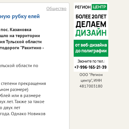
Общество
нную рубку елей
пос. Казановка
ошло на территории
ия Тульской области
тодороги "Ракитино -
льской области по
ООО "Регион
центр", ИНН
о степени прекращения
4817003180
ьном размере)
ублей или в размере
х лет. Также за такое
о двух лет
 года. Однако Новиков