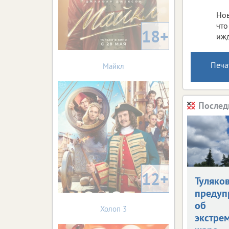
Нов
что
18+
ижд
Печа
Майкл
Послед
12+
Туляко
предуп
об
Холоп 3
экстре