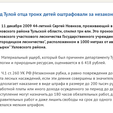
д Тулой отца троих детей оштрафовали за незако
11 декабря 2009 44-летний Сергей Новиков, проживающий в 
овского района Тульской области, спилил три ели. Это произ
овского участкового лесничества Государственного учрежден
городицкое лесничество", расположенном в 1000 метрах от ав
ырки" Узловского района.
Материальный ущерб, который был причинен департаменту Ту
логии и природным ресурсам, оценивается в 6 418 рублей.
Ч.1 ст. 260 УК РФ (Незаконная рубка, а равно повреждения д
та лесных насаждений, если эти деяния совершены в значител
дполагает наказание в виде штрафа в размере до 200 тысяч р
аботной платы или иного дохода осужденного за период до дву
ступление могут назначить до 180 часов обязательных работ, д
равительных работ и даже лишить свободы на срок до одного
елался мелким штрафом.