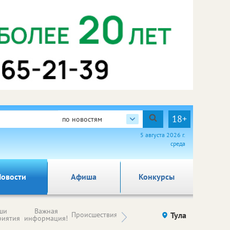
18+
по новостям
5 августа 2026 г.
среда
овости
Афиша
Конкурсы
Новости
ши
Важная
Происшествия
Здоровье
Тула
Ку
компаний (на
риятия
информация!
правах
рекламы)