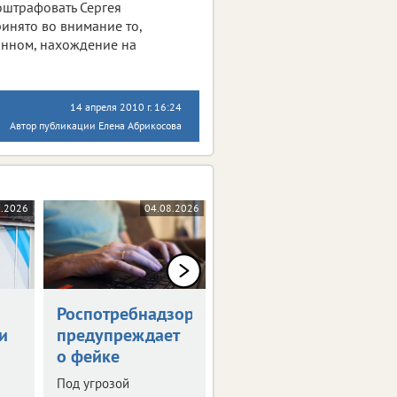
оштрафовать Сергея
инято во внимание то,
янном, нахождение на
14 апреля 2010 г. 16:24
Автор публикации Елена Абрикосова
8.2026
04.08.2026
04.08.2026
Роспотребнадзор
Тулякам
и
предупреждает
напомнили даты
о фейке
выплат пособий
и пенсий
Под угрозой