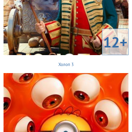
12+
Холоп 3