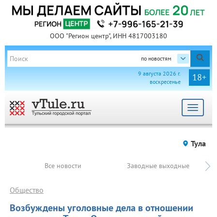
ООО "Регион центр", ИНН 4817003180
по новостям
9 августа 2026 г.
18+
воскресенье
Toggle
navigat
Тула
Все новости
Заводные выходные
Общество
Возбуждены уголовные дела в отношении