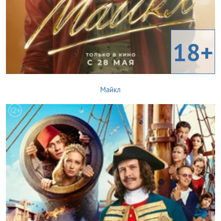
18+
Майкл