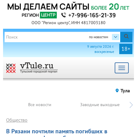
ООО "Регион центр", ИНН 4817003180
по новостям
9 августа 2026 г.
18+
воскресенье
Toggle
navigat
Тула
Все новости
Заводные выходные
Общество
В Рязани почтили память погибших в