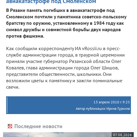
авиакатастрофе под Смоленском
В Рязани память погибших в авиакатастрофе под
Смоленском почтили у памятника советско-польскому
братству по оружию, установленному в 1984 году как
символ дружбы и совместной борьбы двух народов
против фашизма.
Как сообщили корреспонденту ИА vRossii.ru в пресс-
службе администрации города, в траурной церемонии
приняли участие губернатор Рязанской области Олег
Ковалев, глава администрации города Олег Шишов,
представители общественности, школьники. Они
возложили цветы к памятнику и зажгли поминальные
свечи.
13 апреля 2010 г. 9:25
Автор публикации Ирина Гуркина
Последние новости
07.08.2026